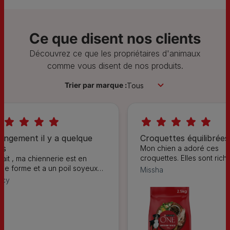
Ce que disent nos clients
Découvrez ce que les propriétaires d'animaux
comme vous disent de nos produits.
Trier par marque :
angement il y a quelque
Croquettes équilibrées
is
Mon chien a adoré ces
croquettes. Elles sont rich
fait , ma chiennerie est en
viande . Un repas sain e
ine forme et a un poil soyeux
Missha
uis qu'elle mange ces
ncy
quettes