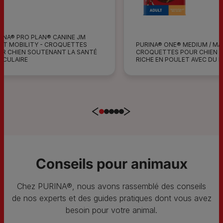
INA® PRO PLAN® CANINE JM
PURINA® ONE® MEDIUM / MAX
NT MOBILITY - CROQUETTES
CROQUETTES POUR CHIEN 
R CHIEN SOUTENANT LA SANTÉ
RICHE EN POULET AVEC DU R
ICULAIRE
1
2
3
4
5
Previous
Next
Conseils pour animaux
Chez PURINA®, nous avons rassemblé des conseils
de nos experts et des guides pratiques dont vous avez
besoin pour votre animal.