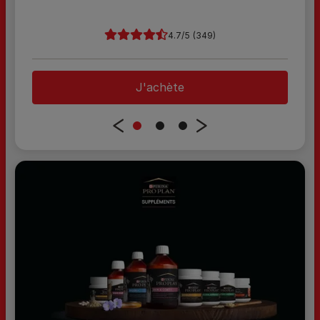
4.7
(349)
J'achète
1
2
3