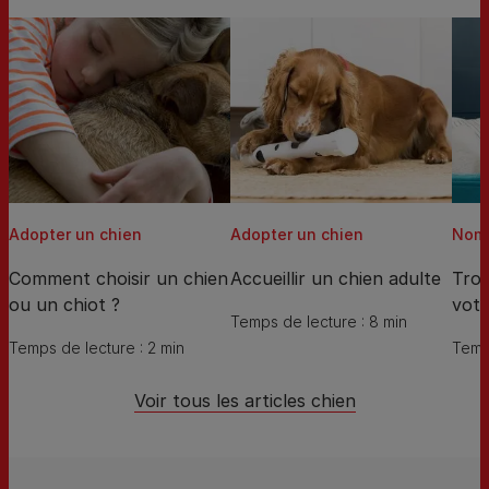
Adopter un chien
Adopter un chien
Noms
Comment choisir un chien
Accueillir un chien adulte
Trou
ou un chiot ?
votr
Temps de lecture : 8 min
Temps de lecture : 2 min
Temps
Voir tous les articles chien