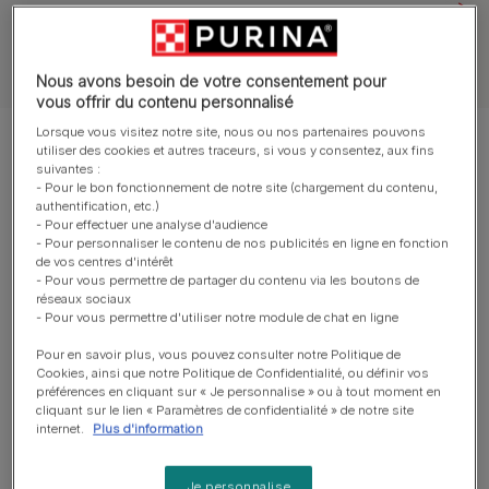
Tous nos articles sur les chiens
Nous avons besoin de votre consentement pour
vous offrir du contenu personnalisé
Lorsque vous visitez notre site, nous ou nos partenaires pouvons
Montrer 12 sur 100 articles
utiliser des cookies et autres traceurs, si vous y consentez, aux fins
suivantes :
- Pour le bon fonctionnement de notre site (chargement du contenu,
Les articles les plus consultés
authentification, etc.)
- Pour effectuer une analyse d'audience
- Pour personnaliser le contenu de nos publicités en ligne en fonction
de vos centres d'intérêt
- Pour vous permettre de partager du contenu via les boutons de
Symptômes et maladies du chien
réseaux sociaux
- Pour vous permettre d'utiliser notre module de chat en ligne
Vomissements chez le chien –
Causes et traitements lorsque
Pour en savoir plus, vous pouvez consulter notre Politique de
votre chien vomit
Cookies, ainsi que notre Politique de Confidentialité, ou définir vos
préférences en cliquant sur « Je personnalise » ou à tout moment en
Temps de lecture : 5 min
cliquant sur le lien « Paramètres de confidentialité » de notre site
internet.
Plus d'information
Pelage, peau et oreilles du chien
Infections des oreilles chez le
Je personnalise