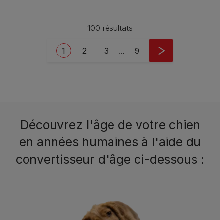
100 résultats
Pagination
Current page
Page
Page
Last page
1
2
3
…
9
Découvrez l'âge de votre chien
en années humaines à l'aide du
convertisseur d'âge ci-dessous :