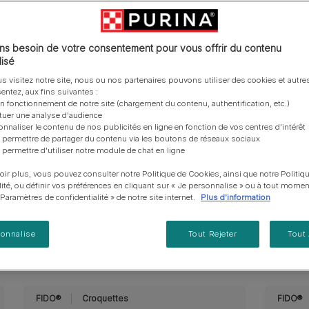
vous posez à propos de nos aliments, de leur
les emballages Purina de la bonne manière.​
chat adulte
PRO PLAN® Veterinary Diets
Purina® One®
Nos efforts en matière
Comment choisir ses
Tous nos conseils d’expe
fabrication et de leur impact environnemental.
d'Agriculture Régénératrice
Santé et bien-être du chat
Purina® One®
Toutes nos marques
récompenses
pour chien
adulte
Nos conseils de tri
Toutes nos marques
Tous nos conseils d’expert
Nos efforts en matière de
s besoin de votre consentement pour vous offrir du contenu
Alimentation pour un chat
En savoir plus
pour chat
développement durable
isé
adulte
orants et avec des
Farmtopia
ionnés, offrant un
s visitez notre site, nous ou nos partenaires pouvons utiliser des cookies et autres
entez, aux fins suivantes :
 grand plaisir de votre
on fonctionnement de notre site (chargement du contenu, authentification, etc.)
ctuer une analyse d'audience
onnaliser le contenu de nos publicités en ligne en fonction de vos centres d'intérêt
 permettre de partager du contenu via les boutons de réseaux sociaux
 permettre d'utiliser notre module de chat en ligne
oir plus, vous pouvez consulter notre Politique de Cookies, ainsi que notre Politiq
lité, ou définir vos préférences en cliquant sur « Je personnalise » ou à tout momen
« Paramètres de confidentialité » de notre site internet.
Plus d'information
me FIDO :
sonnalise
Tout Rejeter
Tout
TENDRE
FRIANDISES
FIDO®
Croquettes
FIDO®