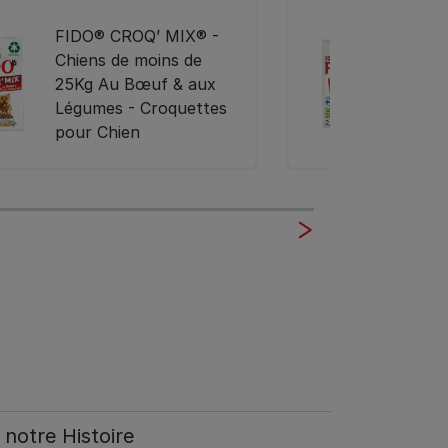
FIDO® CROQ’ MIX® -
FIDO
Chiens de moins de
Senior
25Kg Au Bœuf & aux
aux 
Légumes - Croquettes
Croqu
pour Chien
notre Histoire