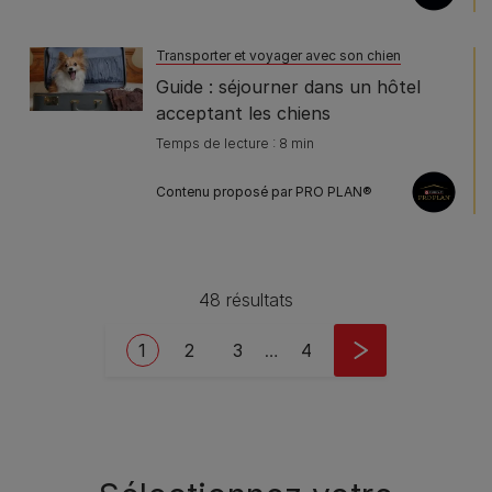
Transporter et voyager avec son chien
Guide : séjourner dans un hôtel
acceptant les chiens
Temps de lecture : 8 min
Contenu proposé par PRO PLAN®
48 résultats
Pagination
Current page
Page
Page
Last page
1
2
3
…
4