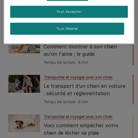
promenade pour des balades plus
Tout Accepter
sûres et plus sereines
Temps de lecture : 12 min
Tout Rejeter
Comprendre son chien
Comment montrer à son chien
qu'on l'aime : le guide
Temps de lecture : 6 min
Transporter et voyager avec son chien
Le transport d’un chien en voiture
: sécurité et réglementation
Temps de lecture : 6 min
Transporter et voyager avec son chien
Voici comment empêcher votre
chien de lécher sa plaie