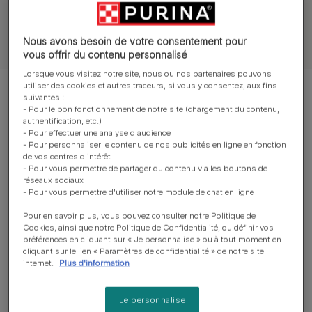
Tous nos articles sur les chiens
Nous avons besoin de votre consentement pour
vous offrir du contenu personnalisé
Lorsque vous visitez notre site, nous ou nos partenaires pouvons
utiliser des cookies et autres traceurs, si vous y consentez, aux fins
Montrer 12 sur 48 articles
suivantes :
- Pour le bon fonctionnement de notre site (chargement du contenu,
authentification, etc.)
Les articles les plus consultés
- Pour effectuer une analyse d'audience
- Pour personnaliser le contenu de nos publicités en ligne en fonction
de vos centres d'intérêt
- Pour vous permettre de partager du contenu via les boutons de
réseaux sociaux
Jouer avec son chien
- Pour vous permettre d'utiliser notre module de chat en ligne
Idées d’anniversaire pour chien :
Pour en savoir plus, vous pouvez consulter notre Politique de
célébrer le jour spécial de votre
Cookies, ainsi que notre Politique de Confidentialité, ou définir vos
compagnon
préférences en cliquant sur « Je personnalise » ou à tout moment en
cliquant sur le lien « Paramètres de confidentialité » de notre site
Temps de lecture : 5 min
internet.
Plus d'information
Éducation et dressage du chien
Je personnalise
Guide des bonnes pratiques de