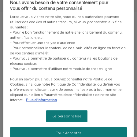
Nous avons besoin de votre consentement pour
vous offrir du contenu personnalisé
Lorsque vous visitez notre site, nous ou nos partenaires pouvons
utiliser des cookies et autres traceurs, si vous y consentez, aux fins
Montrer 10 sur 10 articles
suivantes :
- Pour le bon fonctionnement de notre site (chargement du contenu,
authentification, etc.)
Les articles les plus consultés
- Pour effectuer une analyse d'audience
- Pour personnaliser le contenu de nos publicités en ligne en fonction
de vos centres d'intérêt
- Pour vous permettre de partager du contenu via les boutons de
Comprendre son chien
réseaux sociaux
- Pour vous permettre d'utiliser notre module de chat en ligne
Comment montrer à son chien
qu'on l'aime : le guide
Pour en savoir plus, vous pouvez consulter notre Politique de
Cookies, ainsi que notre Politique de Confidentialité, ou définir vos
Temps de lecture : 6 min
préférences en cliquant sur « Je personnalise » ou à tout moment en
cliquant sur le lien « Paramètres de confidentialité » de notre site
internet.
Plus d'information
Comprendre son chien
Pot de colle : Pourquoi mon chien
Je personnalise
me suit-il partout ?
Temps de lecture : 3 min
Tout Accepter