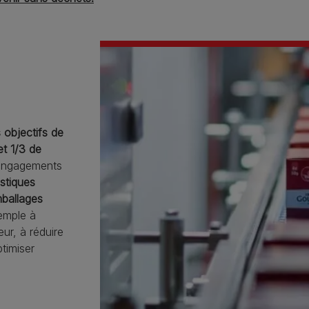
 objectifs de
et 1/3 de
ngagements
stiques
mballages
emple à
ur, à réduire
timiser