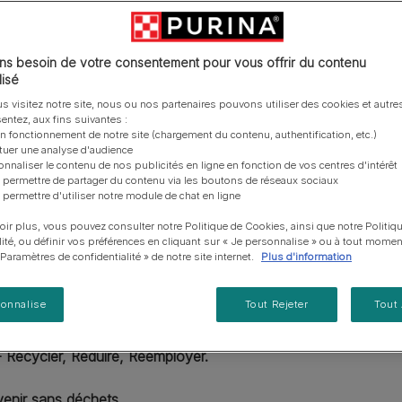
vous posez à propos de nos aliments, de leur
les emballages Purina de la bonne manière.​
chat adulte
PRO PLAN® Veterinary Diets
Purina® One®
Nos efforts en matière
Comment choisir ses
Tous nos conseils d’expe
fabrication et de leur impact environnemental.
d'Agriculture Régénératrice
Santé et bien-être du chat
Purina® One®
Toutes nos marques
récompenses
pour chien
adulte
Nos conseils de tri
Toutes nos marques
Tous nos conseils d’expert
Nos efforts en matière de
s besoin de votre consentement pour vous offrir du contenu
Alimentation pour un chat
En savoir plus
pour chat
développement durable
isé
adulte
le de route « 3R » -
Farmtopia
s visitez notre site, nous ou nos partenaires pouvons utiliser des cookies et autres
travailler à un avenir
entez, aux fins suivantes :
on fonctionnement de notre site (chargement du contenu, authentification, etc.)
ctuer une analyse d'audience
onnaliser le contenu de nos publicités en ligne en fonction de vos centres d'intérêt
 permettre de partager du contenu via les boutons de réseaux sociaux
 permettre d'utiliser notre module de chat en ligne
oir plus, vous pouvez consulter notre Politique de Cookies, ainsi que notre Politiq
lité, ou définir vos préférences en cliquant sur « Je personnalise » ou à tout momen
« Paramètres de confidentialité » de notre site internet.
Plus d'information
sonnalise
Tout Rejeter
Tout
pilier de notre engagement pour travailler à un avenir sans dé
- Recycler, Réduire, Réemployer. ​
enir sans déchets.