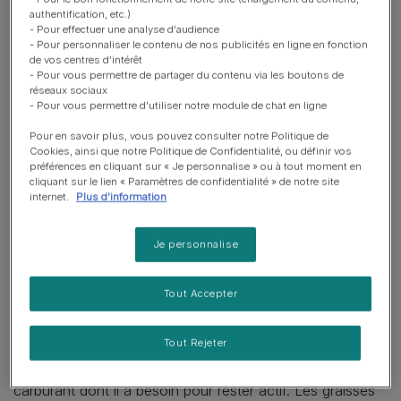
authentification, etc.)
de vitamines et de nutriments. Mais dans une juste
- Pour effectuer une analyse d'audience
proportion ! Voici les six principaux groupes de
- Pour personnaliser le contenu de nos publicités en ligne en fonction
nutriments essentiels au chien.
de vos centres d'intérêt
- Pour vous permettre de partager du contenu via les boutons de
réseaux sociaux
Les protéines
- Pour vous permettre d'utiliser notre module de chat en ligne
Pour en savoir plus, vous pouvez consulter notre Politique de
Les protéines sont les éléments de base pour
Cookies, ainsi que notre Politique de Confidentialité, ou définir vos
préférences en cliquant sur « Je personnalise » ou à tout moment en
l’organisme. Les protéines avec lesquelles vous alimentez
cliquant sur le lien « Paramètres de confidentialité » de notre site
votre chien (par exemple du poulet ou du bœuf)
internet.
Plus d'information
assurent la libération de l’énergie, la formation des
muscles, de la peau, des poils, des anticorps, des
Je personnalise
enzymes, des caillots sanguins, de l’hémoglobine et des
hormones.
Tout Accepter
Les graisses
Tout Rejeter
Les graisses et les huiles fournissent à votre chien le
carburant dont il a besoin pour rester actif. Les graisses