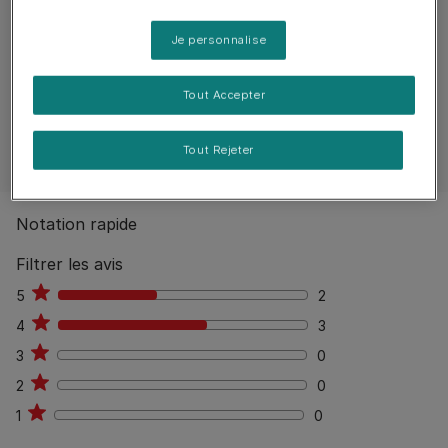
Reviews
Je personnalise
5 reviews
0
%
Aucun avis publiés
Tout Accepter
Rédiger un avis
Tout Rejeter
Notation rapide
Filtrer les avis
5
2
2
4
3
3
3
0
0
2
0
0
1
0
0