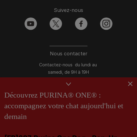
Suivez-nous
youtube
twitter
facebook
instagram
Nous contacter
Contactez-nous du lundi au
samedi, de 9H à 19H
Conversation instantanée en ligne
du lundi au vendredi, de 10H à 16H
Découvrez PURINA® ONE® :
accompagnez votre chat aujourd'hui et
>
Nous écrire
demain
Marques Pro Plan®, DOG CHOW
et CAT CHOW :
0 800 22 64 62