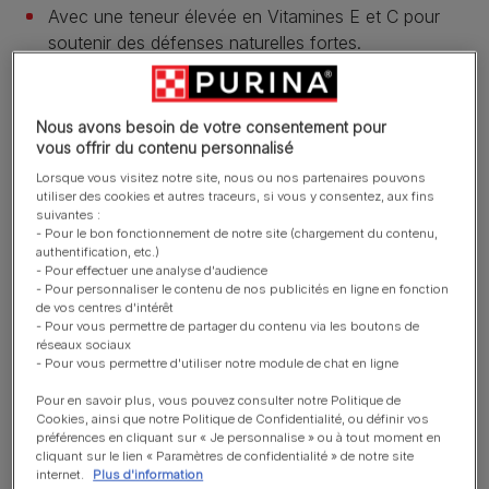
Avec une teneur élevée en Vitamines E et C pour
soutenir des défenses naturelles fortes.
Aide à soutenir une peau et un pelage sains grâce
aux acides gras Oméga 3 et 6.
Nous avons besoin de votre consentement pour
Aide à maintenir une bonne hygiène bucco-dentaire.
vous offrir du contenu personnalisé
Lorsque vous visitez notre site, nous ou nos partenaires pouvons
En savoir plus
utiliser des cookies et autres traceurs, si vous y consentez, aux fins
suivantes :
- Pour le bon fonctionnement de notre site (chargement du contenu,
authentification, etc.)
Présentation du produit
- Pour effectuer une analyse d'audience
- Pour personnaliser le contenu de nos publicités en ligne en fonction
de vos centres d'intérêt
- Pour vous permettre de partager du contenu via les boutons de
Ingrédients et nutrition
réseaux sociaux
- Pour vous permettre d'utiliser notre module de chat en ligne
Pour en savoir plus, vous pouvez consulter notre Politique de
Guide d’alimentation
Cookies, ainsi que notre Politique de Confidentialité, ou définir vos
préférences en cliquant sur « Je personnalise » ou à tout moment en
cliquant sur le lien « Paramètres de confidentialité » de notre site
internet.
Plus d'information