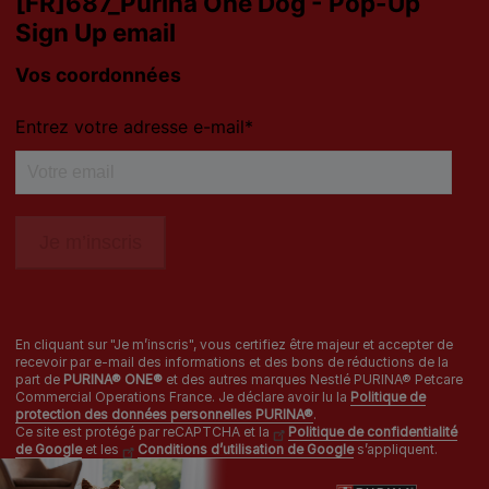
Les autres marques :​
0 806 800 361
*
Service gratuit + prix appel
Déclaration d'accessibilité
Mentions légales
Données personnelles
Cookies
Nestlé gender pay gap report
En cliquant sur "Je m’inscris", vous certifiez être majeur et accepter de
Sitemap
recevoir par e-mail des informations et des bons de réductions de la
part de
PURINA® ONE®
et des autres marques Nestlé PURINA® Petcare
Commercial Operations France. Je déclare avoir lu la
Politique de
protection des données personnelles PURINA®
.
Ce site est protégé par reCAPTCHA et la
Politique de confidentialité
de Google
et les
Conditions d’utilisation de Google
s’appliquent.