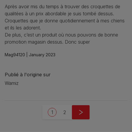
Après avoir mis du temps à trouver des croquettes de
qualitées à un prix abordable je suis tombé dessus.
Croquettes que je donne quotidiennement à mes chiens
et ils les adorent.
De plus, c’est un produit où nous pouvons de bonne
promotion magasin dessus. Donc super
Mag94120 |
January 2023
Publié à l'origine sur
Wamiz
Pagination
Current page
Page
Next page
1
2
››