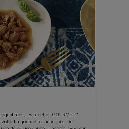
 équilibrées, les recettes GOURMET™
t votre fin gourmet chaque jour. De
 et une délicieuse sauce, élaborés avec des