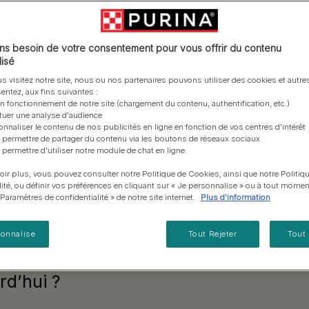
vous posez à propos de nos aliments, de leur
les emballages Purina de la bonne manière.​
chat adulte
PRO PLAN® Veterinary Diets
Purina® One®
Nos efforts en matière
Comment choisir ses
Tous nos conseils d’expe
ra pour
fabrication et de leur impact environnemental.
d'Agriculture Régénératrice
Santé et bien-être du chat
Purina® One®
Toutes nos marques
récompenses
pour chien
adulte
Nos conseils de tri
Toutes nos marques
Tous nos conseils d’expert
Nos efforts en matière de
s besoin de votre consentement pour vous offrir du contenu
Alimentation pour un chat
d'instants
En savoir plus
pour chat
développement durable
isé
adulte
Farmtopia
s visitez notre site, nous ou nos partenaires pouvons utiliser des cookies et autres
entez, aux fins suivantes :
tout moment
on fonctionnement de notre site (chargement du contenu, authentification, etc.)
ctuer une analyse d'audience
onnaliser le contenu de nos publicités en ligne en fonction de vos centres d'intérêt
 permettre de partager du contenu via les boutons de réseaux sociaux
 permettre d'utiliser notre module de chat en ligne
oir plus, vous pouvez consulter notre Politique de Cookies, ainsi que notre Politiq
lité, ou définir vos préférences en cliquant sur « Je personnalise » ou à tout momen
« Paramètres de confidentialité » de notre site internet.
Plus d'information
sonnalise
Tout Rejeter
Tout
rd’hui ?