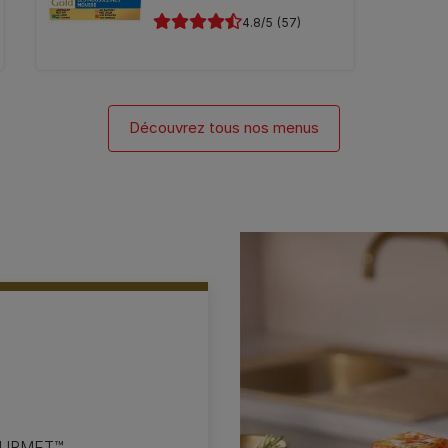
4.8
(57)
Découvrez tous nos menus
GOURMET™