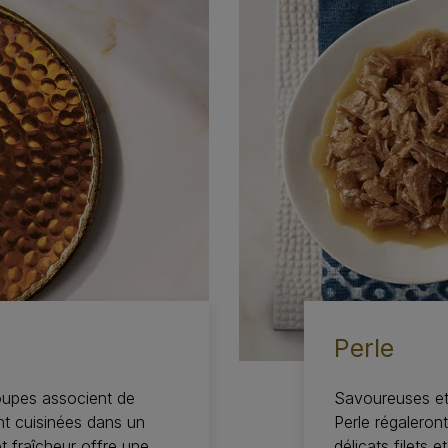
Perle
oupes associent de
Savoureuses et
t cuisinées dans un
Perle régaleron
t fraîcheur offre une
délicats filets