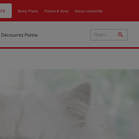
rs
Bons Plans
Purina & Vous
Nous contacter
Découvrez Purina
és
ant
u
ulte
s
r
son