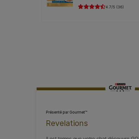
4.7
(36)
Présenté par
Gourmet™
Revelations
Il est temps que votre chat découvre 