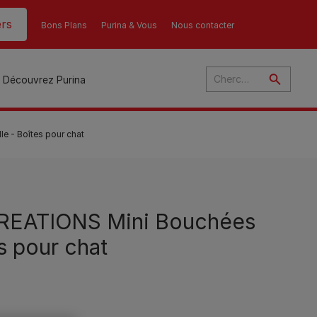
rs
Bons Plans
Purina & Vous
Nous contacter
Découvrez Purina
 - Boîtes pour chat
és
ant
u
EATIONS Mini Bouchées
es pour chat
ulte
s
r
son