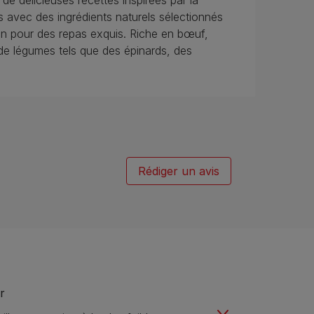
licieuses recettes inspirées par la
 avec des ingrédients naturels sélectionnés
in pour des repas exquis. Riche en bœuf,
e légumes tels que des épinards, des
Rédiger un avis
r