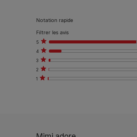
Notation rapide
Filtrer les avis
5
830
4
118
3
17
2
3
1
8
Mimi adore