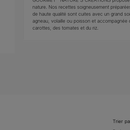
GOURMET™ NATURE'S CREATIONS propose de dé
nature. Nos recettes soigneusement préparées
de haute qualité sont cuites avec un grand so
agneau, volaille ou poisson et accompagnée d
carottes, des tomates et du riz.
Trier pa