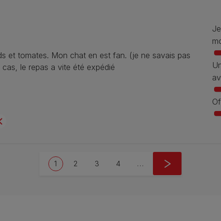
Je
mo
s et tomates. Mon chat en est fan. (je ne savais pas
Un
t cas, le repas a vite été expédié
av
Of
Pagination
Current page
Page
Page
Page
Next page
1
2
3
4
…
››