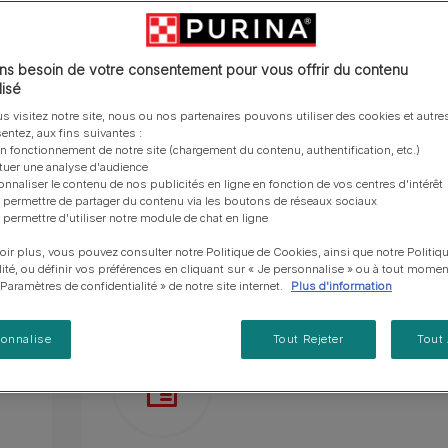
vous posez à propos de nos aliments, de leur
les emballages Purina de la bonne manière.​
chat adulte
PRO PLAN® Veterinary Diets
Purina® One®
Nos efforts en matière
Comment choisir ses
Tous nos conseils d’expe
fabrication et de leur impact environnemental.
d'Agriculture Régénératrice
Santé et bien-être du chat
Purina® One®
Toutes nos marques
récompenses
pour chien
adulte
Nos conseils de tri
Toutes nos marques
Tous nos conseils d’expert
Élaborées avec des ingrédients naturels sélec
Nos efforts en matière de
s besoin de votre consentement pour vous offrir du contenu
Alimentation pour un chat
En savoir plus
pour chat
développement durable
isé
adulte
Alimentation 100% complète et équilibrée pour
Farmtopia
s visitez notre site, nous ou nos partenaires pouvons utiliser des cookies et autres
entez, aux fins suivantes :
Sans colorants ajoutés. Sans arômes artificiels
on fonctionnement de notre site (chargement du contenu, authentification, etc.)
ctuer une analyse d'audience
Servi en boîtes de 85g pour que chaque repas re
onnaliser le contenu de nos publicités en ligne en fonction de vos centres d'intérêt
 permettre de partager du contenu via les boutons de réseaux sociaux
En savoir plus
 permettre d'utiliser notre module de chat en ligne
oir plus, vous pouvez consulter notre Politique de Cookies, ainsi que notre Politiq
Présentation du produit
Ingrédients
lité, ou définir vos préférences en cliquant sur « Je personnalise » ou à tout momen
« Paramètres de confidentialité » de notre site internet.
Plus d'information
sonnalise
Tout Rejeter
Tout