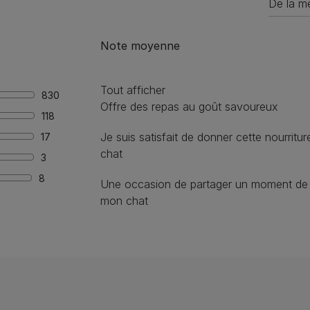
Note moyenne
Tout afficher
830
Offre des repas au goût savoureux
118
Je suis satisfait de donner cette nourritu
17
chat
3
8
Une occasion de partager un moment de p
mon chat