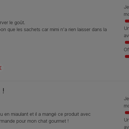
Je
mo
rver le goût.
Un
n que les sachets car mimi n'a rien laisser dans la
av
Of
 !
Je
mo
u en miaulant et il a mangé ce produit avec
Un
ourmande pour mon chat gourmet !
av