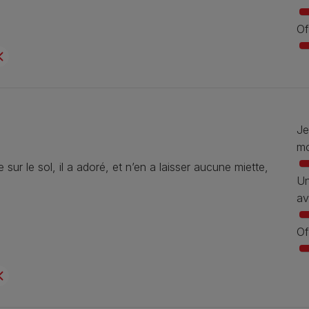
Of
Je
mo
sur le sol, il a adoré, et n’en a laisser aucune miette,
Un
av
Of