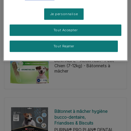
Chien (25-40kg) - Bâtonnets à
mâcher
Je personnalise
Tout Accepter
Tout Rejeter
Friandises & Biscuits
DENTALIFE® ActivFresh® Petit
Chien (7-12kg) - Bâtonnets à
mâcher
Bâtonnet à mâcher hygiène
bucco-dentaire
Friandises & Biscuits
PURINA® PRO PLAN® DENTAL