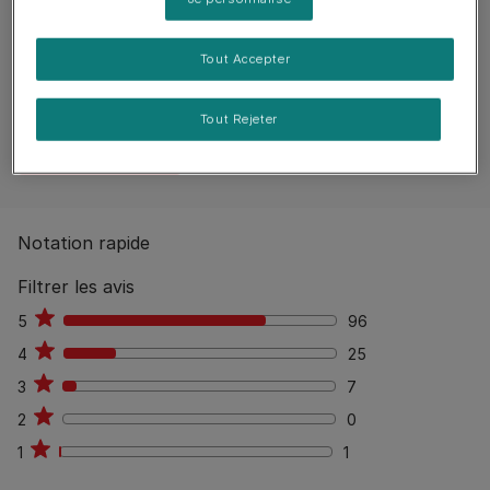
Reviews
129 reviews
Tout Accepter
91
%
Aucun avis publiés
Tout Rejeter
Rédiger un avis
Notation rapide
Filtrer les avis
5
96
96
4
25
25
3
7
7
2
0
0
1
1
1