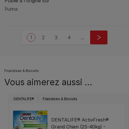
Publié à l'origine sur
Purina
Pagination
Current page
Page
Page
Page
Next page
1
2
3
4
…
››
Friandises & Biscuits
Vous aimerez aussi …
DENTALIFE®
Friandises & Biscuits
DENTALIFE® ActivFresh®
Grand Chien (25-40kg) -