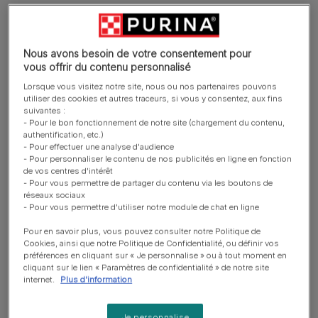
Action nettoyante naturelle.
Scientifiquement prouvé pour réduire la formation du
tartre.
Nous avons besoin de votre consentement pour
vous offrir du contenu personnalisé
Élaboré avec des ingrédients naturels*, sans arômes
Lorsque vous visitez notre site, nous ou nos partenaires pouvons
ni colorants artificiels ajoutés.
utiliser des cookies et autres traceurs, si vous y consentez, aux fins
suivantes :
En savoir plus
- Pour le bon fonctionnement de notre site (chargement du contenu,
authentification, etc.)
- Pour effectuer une analyse d'audience
- Pour personnaliser le contenu de nos publicités en ligne en fonction
Présentation du produit
de vos centres d'intérêt
- Pour vous permettre de partager du contenu via les boutons de
réseaux sociaux
- Pour vous permettre d'utiliser notre module de chat en ligne
Ingrédients et nutrition
Pour en savoir plus, vous pouvez consulter notre Politique de
Cookies, ainsi que notre Politique de Confidentialité, ou définir vos
préférences en cliquant sur « Je personnalise » ou à tout moment en
Guide d’alimentation
cliquant sur le lien « Paramètres de confidentialité » de notre site
internet.
Plus d'information
Je personnalise