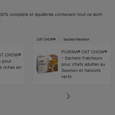
00% complète et équilibrée contenant tout ce dont
.
CAT CHOW®
Sachets fraicheur
PURINA® CAT CHOW®
AT CHOW®
– Sachets fraicheurs
s pour
pour chats adultes au
s riches en
Saumon et haricots
verts