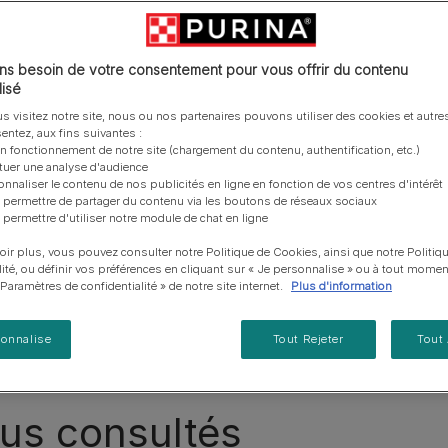
vous posez à propos de nos aliments, de leur
les emballages Purina de la bonne manière.​
chat adulte
PRO PLAN® Veterinary Diets
Purina® One®
Nos efforts en matière
Comment choisir ses
Tous nos conseils d’expe
fabrication et de leur impact environnemental.
d'Agriculture Régénératrice
Santé et bien-être du chat
Purina® One®
Toutes nos marques
récompenses
pour chien
adulte
Nos conseils de tri
Toutes nos marques
Tous nos conseils d’expert
Nos efforts en matière de
s besoin de votre consentement pour vous offrir du contenu
Alimentation pour un chat
En savoir plus
pour chat
développement durable
isé
adulte
vrez nos articles sur l'alimentation d
Farmtopia
s visitez notre site, nous ou nos partenaires pouvons utiliser des cookies et autres
entez, aux fins suivantes :
on fonctionnement de notre site (chargement du contenu, authentification, etc.)
on chat
Aliments bons et mauvais pour les chats
ctuer une analyse d'audience
onnaliser le contenu de nos publicités en ligne en fonction de vos centres d'intérêt
 permettre de partager du contenu via les boutons de réseaux sociaux
Comportement du chat
 permettre d'utiliser notre module de chat en ligne
oir plus, vous pouvez consulter notre Politique de Cookies, ainsi que notre Politiq
Tous nos articles sur les chats
lité, ou définir vos préférences en cliquant sur « Je personnalise » ou à tout momen
« Paramètres de confidentialité » de notre site internet.
Plus d'information
sonnalise
Tout Rejeter
Tout
plus consultés