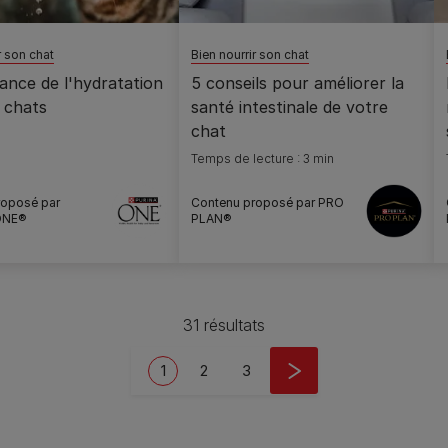
r son chat
Bien nourrir son chat
ance de l'hydratation
5 conseils pour améliorer la
 chats
santé intestinale de votre
chat
Temps de lecture : 3 min
roposé par
Contenu proposé par PRO
ONE®
PLAN®
31 résultats
Current page
Page
Page
1
2
3