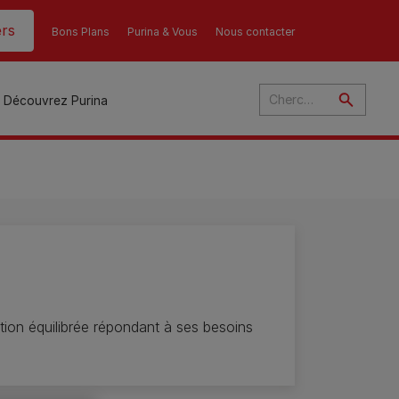
rs
Bons Plans
Purina & Vous
Nous contacter
Découvrez Purina
és
​
ant
u
ulte
ation équilibrée répondant à ses besoins
s
r
son