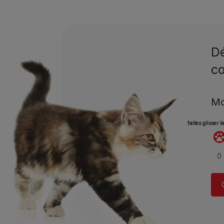
Dé
co
Mo
faites glisser 