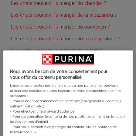
Les chats peuvent-ils manger du cheddar ?
Les chats peuvent-ils manger de la mozzarella ?
Les chats peuvent-ils manger du parmesan ?
Les chats peuvent-ils manger du fromage blanc ?
Les chats peuvent-ils manger de la feta ?
Les chats peuvent-ils manger du fromage de chèvre ?
Nous avons besoin de votre consentement pour
vous offrir du contenu personnalisé
Lorsque vous visitez notre site, nous ou nos partenaires pouvons
Les chats peuvent-ils manger
utiliser des cookies et autres traceurs, si vous y consentez, aux fins
suivantes :
du fromage ?
- Pour le bon fonctionnement de notre site (chargement du contenu,
authentification, etc.)
- Pour effectuer une analyse d'audience
Compte tenu du penchant de notre culture populaire
- Pour personnaliser le contenu de nos publicités en ligne en fonction
de vos centres d'intérêt
pour les images de chats buvant du lait, il n’est pas
- Pour vous permettre de partager du contenu via les boutons de
étonnant que l’un des mythes félins les plus tenaces soit
réseaux sociaux