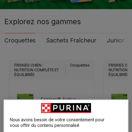
Explorez nos gammes
Croquettes
Sachets Fraîcheur
Junior
FRISKIES CHIEN :
Croquettes
FRISKIES CHIE
NUTRITION COMPLÈTE ET
NUTRITION C
ÉQUILIBRÉE
ÉQUILIBRÉE
Friskies® Active -
Croquettes au bœuf
pour chien actif
Nous avons besoin de votre consentement pour
vous offrir du contenu personnalisé