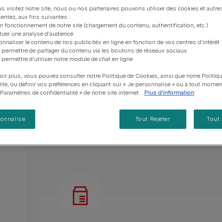
vous posez à propos de nos aliments, de leur
les emballages Purina de la bonne manière.​
Tailles disponibles​ :
3 kg
12 kg
18 kg
chat adulte
PRO PLAN® Veterinary Diets
Purina® One®
Nos efforts en matière
s visitez notre site, nous ou nos partenaires pouvons utiliser des cookies et autres
Comment choisir ses
Tous nos conseils d’expe
fabrication et de leur impact environnemental.
d'Agriculture Régénératrice
Santé et bien-être du chat
Purina® One®
Toutes nos marques
entez, aux fins suivantes :
récompenses
pour chien
adulte
on fonctionnement de notre site (chargement du contenu, authentification, etc.)
Nos conseils de tri
Toutes nos marques
Tous nos conseils d’expert
Nos efforts en matière de
ctuer une analyse d'audience
Alimentation pour un chat
Sans colorants.
En savoir plus
pour chat
développement durable
onnaliser le contenu de nos publicités en ligne en fonction de vos centres d'intérêt
adulte
 permettre de partager du contenu via les boutons de réseaux sociaux
Élaboré avec des ingrédients naturels sélectio
Farmtopia
 permettre d'utiliser notre module de chat en ligne
Avec des légumes.
oir plus, vous pouvez consulter notre Politique de Cookies, ainsi que notre Politiq
lité, ou définir vos préférences en cliquant sur « Je personnalise » ou à tout momen
Une savoureuse recette 100 % complète et équ
« Paramètres de confidentialité » de notre site internet.
Plus d'information
En savoir plus
sonnalise
Tout Rejeter
Tout
Présentation du produit
Ingrédients