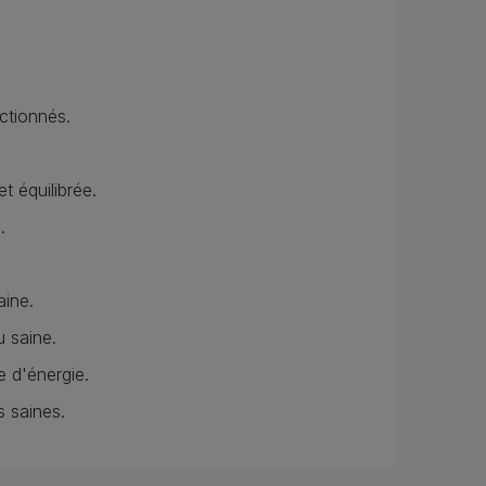
ctionnés.
 équilibrée.
.
aine.
u saine.
e d'énergie.
s saines.