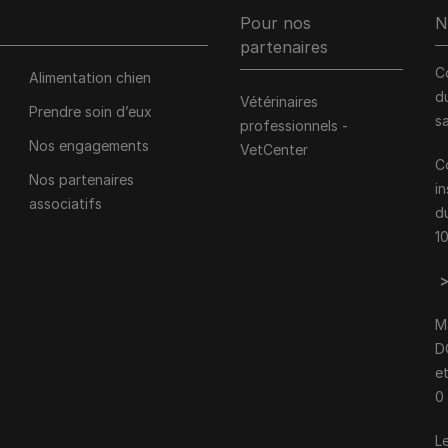
Pour nos
N
partenaires
C
Alimentation chien
d
Vétérinaires
Prendre soin d’eux
s
professionnels -
Nos engagements
VetCenter
C
Nos partenaires
i
associatifs
d
1
M
D
e
0
Le