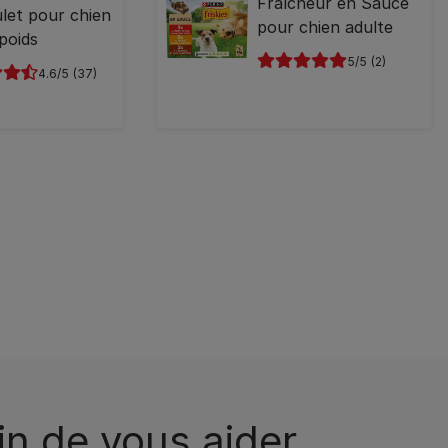
Fraîcheur en Sauce
let pour chien
pour chien adulte
poids
5
(2)
4.6
(37)
n de vous aider