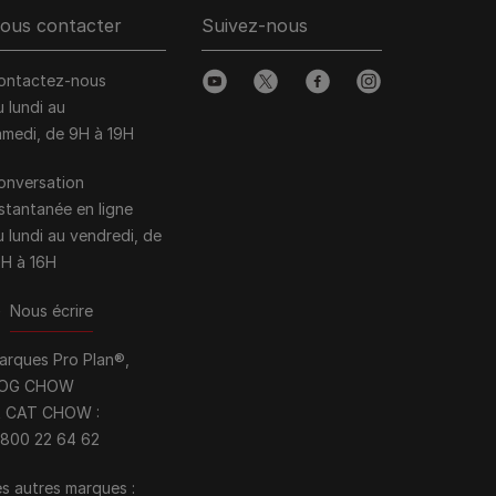
ous contacter
Suivez-nous
ontactez-nous
youtube
twitter
facebook
instagram
u lundi au
amedi, de 9H à 19H
onversation
nstantanée en ligne
u lundi au vendredi, de
0H à 16H
>
Nous écrire
arques Pro Plan®,
OG CHOW
t CAT CHOW :
 800 22 64 62
s autres marques :​