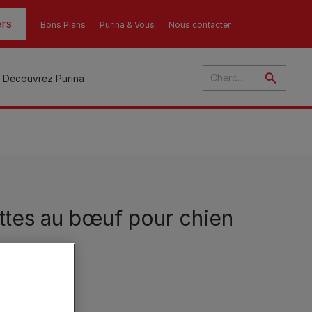
rs
Bons Plans
Purina & Vous
Nous contacter
Découvrez Purina
és
ant
u
ttes au bœuf pour chien
ulte
s
r
son