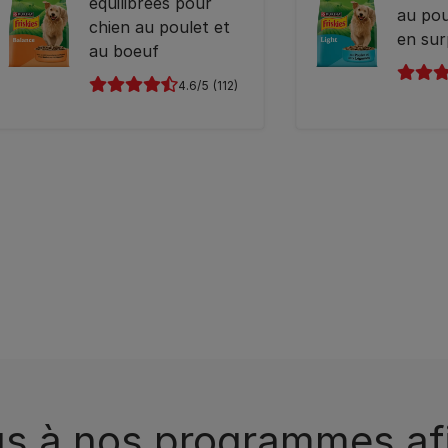
équilibrées pour
au pou
chien au poulet et
en sur
au boeuf
4.6
(112)
us à nos programmes afi