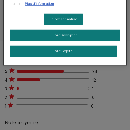
internet.
Plus d'information
0
%
Aucun avis publiés
Je personnalise
Rédiger un avis
Tout Accepter
Notation rapide
Tout Rejeter
Filtrer les avis
5
24
24
4
12
12
3
1
1
2
0
0
1
0
0
Note moyenne