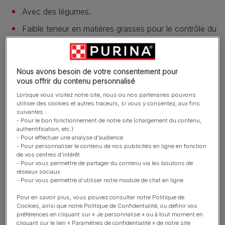
Avec des légumes.
Faible teneur en matières grasses pour le contrôle du
poids (- 20 % de matières grasses*).
En savoir plus
Nous avons besoin de votre consentement pour
vous offrir du contenu personnalisé
Présentation du produit
Lorsque vous visitez notre site, nous ou nos partenaires pouvons
utiliser des cookies et autres traceurs, si vous y consentez, aux fins
suivantes :
- Pour le bon fonctionnement de notre site (chargement du contenu,
Ingrédients et nutrition
authentification, etc.)
- Pour effectuer une analyse d'audience
- Pour personnaliser le contenu de nos publicités en ligne en fonction
de vos centres d'intérêt
Guide d’alimentation
- Pour vous permettre de partager du contenu via les boutons de
réseaux sociaux
- Pour vous permettre d'utiliser notre module de chat en ligne
Pour en savoir plus, vous pouvez consulter notre Politique de
Reviews
Cookies, ainsi que notre Politique de Confidentialité, ou définir vos
préférences en cliquant sur « Je personnalise » ou à tout moment en
37 reviews
cliquant sur le lien « Paramètres de confidentialité » de notre site