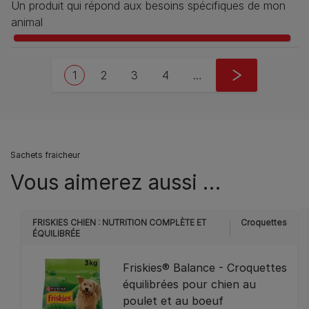
Un produit qui répond aux besoins spécifiques de mon
animal
Pagination
Current page
Page
Page
Page
Next page
1
2
3
4
…
››
Sachets fraicheur
Vous aimerez aussi …
FRISKIES CHIEN : NUTRITION COMPLÈTE ET
Croquettes
ÉQUILIBRÉE
Friskies® Balance - Croquettes
équilibrées pour chien au
poulet et au boeuf