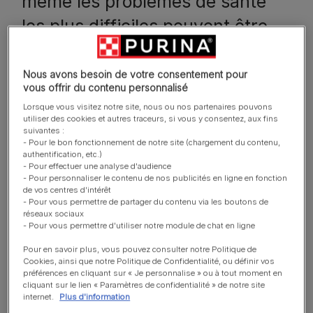
même les problèmes de santé
les plus difficiles peuvent être
améliorés grâce à la nutrition.​
Nous avons besoin de votre consentement pour
Animés par cette vision et par une passion
vous offrir du contenu personnalisé
inébranlable pour les animaux de compagnie, depuis
Lorsque vous visitez notre site, nous ou nos partenaires pouvons
plus de 90 ans nous consacrons notre expertise
utiliser des cookies et autres traceurs, si vous y consentez, aux fins
suivantes :
scientifique en nutrition, physiologie et en
- Pour le bon fonctionnement de notre site (chargement du contenu,
comportement des animaux de compagnie pour faire
authentification, etc.)
- Pour effectuer une analyse d'audience
de nouvelles découvertes et repousser les limites, en
- Pour personnaliser le contenu de nos publicités en ligne en fonction
créant des solutions nutritionnelles qui font la
de vos centres d'intérêt
différence. Notre travail consiste à imaginer
- Pour vous permettre de partager du contenu via les boutons de
réseaux sociaux
l'impossible et à libérer le pouvoir de la nutrition pour
- Pour vous permettre d'utiliser notre module de chat en ligne
aider tous les chats et les chiens à vivre mieux et
Pour en savoir plus, vous pouvez consulter notre Politique de
plus longtemps.​
Cookies, ainsi que notre Politique de Confidentialité, ou définir vos
préférences en cliquant sur « Je personnalise » ou à tout moment en
Cette philosophie a un impact sur les décisions que
cliquant sur le lien « Paramètres de confidentialité » de notre site
internet.
Plus d'information
nous prenons et les croyances qui nous guident