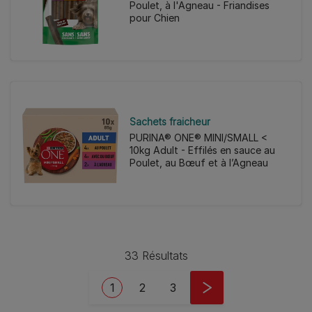
Poulet, à l'Agneau - Friandises
pour Chien
Sachets fraicheur
PURINA® ONE® MINI/SMALL <
10kg Adult - Effilés en sauce au
Poulet, au Bœuf et à l’Agneau
33 Résultats
Pagination
Current page
Page
Page
1
2
3