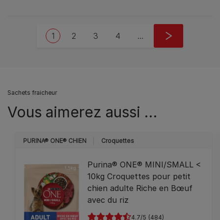
Pagination
Current page
Page
Page
Page
Next page
1
2
3
4
…
››
Sachets fraicheur
Vous aimerez aussi …
PURINA® ONE® CHIEN
Croquettes
Purina® ONE® MINI/SMALL <
10kg Croquettes pour petit
chien adulte Riche en Bœuf
avec du riz
4.7
(484)