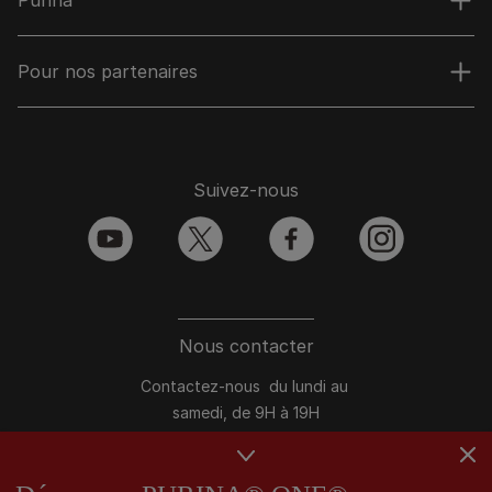
Pour nos partenaires
Suivez-nous
youtube
twitter
facebook
instagram
Nous contacter
Contactez-nous du lundi au
samedi, de 9H à 19H
Conversation instantanée en ligne
du lundi au vendredi, de 10H à 16H