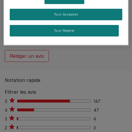
Tout Accepter
Reviews
202 reviews
Tout Rejeter
92
%
Aucun avis publiés
Rédiger un avis
Notation rapide
Filtrer les avis
5
147
147
4
47
47
3
4
4
2
3
3