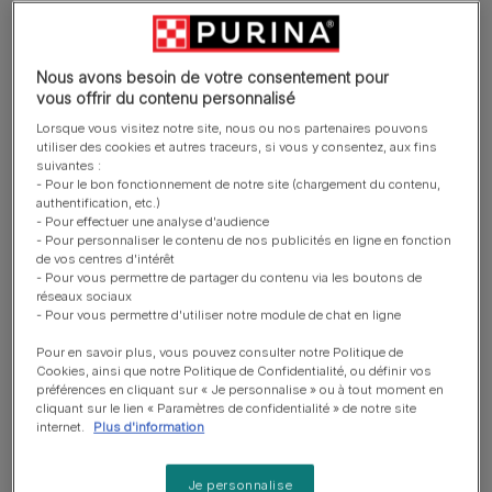
Riche en protéines de haute qualité et en sources
spécifiques de glucides pour soutenir un mode de vie
actif.
Nous avons besoin de votre consentement pour
vous offrir du contenu personnalisé
Aide à soutenir des défenses naturelles fortes grâce
Lorsque vous visitez notre site, nous ou nos partenaires pouvons
aux antioxydants et aux protéines de haute qualités.
utiliser des cookies et autres traceurs, si vous y consentez, aux fins
suivantes :
Maintient une peau saine et un pelage soyeux grâce
- Pour le bon fonctionnement de notre site (chargement du contenu,
à un niveau adapté en nutriments essentiels.
authentification, etc.)
- Pour effectuer une analyse d'audience
En savoir plus
- Pour personnaliser le contenu de nos publicités en ligne en fonction
de vos centres d'intérêt
- Pour vous permettre de partager du contenu via les boutons de
réseaux sociaux
Présentation du produit
- Pour vous permettre d'utiliser notre module de chat en ligne
Pour en savoir plus, vous pouvez consulter notre Politique de
Cookies, ainsi que notre Politique de Confidentialité, ou définir vos
Ingrédients et nutrition
préférences en cliquant sur « Je personnalise » ou à tout moment en
cliquant sur le lien « Paramètres de confidentialité » de notre site
internet.
Plus d'information
Guide d’alimentation
Je personnalise