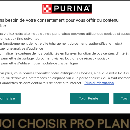
vous posez à propos de nos aliments, de leur
les emballages Purina de la bonne manière.​
chat adulte
PRO PLAN® Veterinary Diets
Purina® One®
Nos efforts en matière
on de haute qualité pour votre chien.
Comment choisir ses
Tous nos conseils d’expe
fabrication et de leur impact environnemental.
d'Agriculture Régénératrice
Santé et bien-être du chat
Purina® One®
Toutes nos marques
récompenses
pour chien
u en ingrédient n°1 dans toutes nos recettes
adulte
Nos conseils de tri
Toutes nos marques
Tous nos conseils d’expert
Nos efforts en matière de
s besoin de votre consentement pour vous offrir du contenu
Alimentation pour un chat
En savoir plus
pour chat
développement durable
isé
adulte
Farmtopia
s visitez notre site, nous ou nos partenaires pouvons utiliser des cookies et autres
entez, aux fins suivantes :
on fonctionnement de notre site (chargement du contenu, authentification, etc.)
ctuer une analyse d'audience
onnaliser le contenu de nos publicités en ligne en fonction de vos centres d'intérêt
 permettre de partager du contenu via les boutons de réseaux sociaux
 permettre d'utiliser notre module de chat en ligne
oir plus, vous pouvez consulter notre Politique de Cookies, ainsi que notre Politiq
lité, ou définir vos préférences en cliquant sur « Je personnalise » ou à tout momen
« Paramètres de confidentialité » de notre site internet.
Plus d'information
sonnalise
Tout Rejeter
Tout