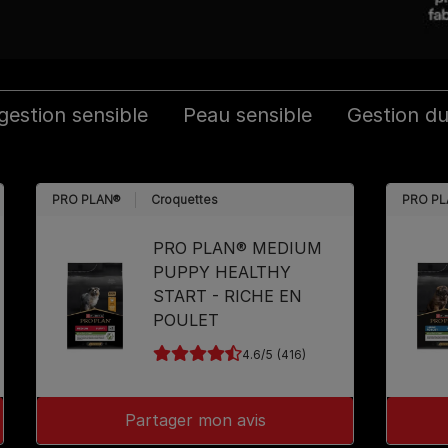
gestion sensible
Peau sensible
Gestion du
PRO PLAN®
Croquettes
PRO PL
PRO PLAN® MEDIUM
PUPPY HEALTHY
START - RICHE EN
POULET
4.6
(416)
Partager mon avis