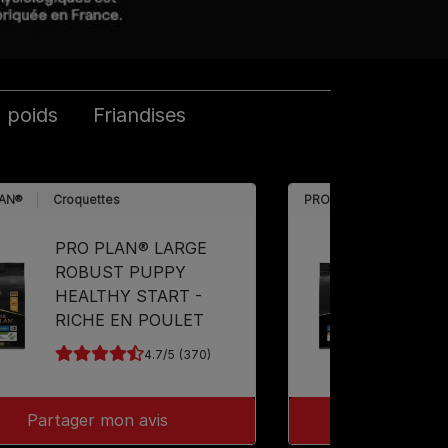
 poids
Friandises
AN®
Croquettes
PRO PLAN®
Croque
PRO PLAN® LARGE
PRO 
ROBUST PUPPY
ATHL
HEALTHY START -
HEAL
RICHE EN POULET
RICH
4.7
(370)
Partager mon avis
Partager