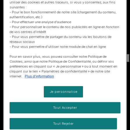
utiliser des cookies et autres traceurs, si vous y consentez, aux fins
suivantes :
- Pour le bon fonctionnement de notre site (chargement du contenu,
authentification, etc.)
- Pour effectuer une analyse d'audience
- Pour personnaliser le contenu de nos publicités en ligne en fonction
de vos centres d'intérêt
- Pour vous permettre de partager du contenu via les boutons de
réseaux sociaux
- Pour vous permettre d'utiliser notre module de chat en ligne
Pour en savoir plus, vous pouvez consulter notre Politique de
1
sur
3
Cookies, ainsi que notre Politique de Confidentialité, ou définir vos
préférences en cliquant sur « Je personnalise » ou à tout moment en
cliquant sur le lien « Paramètres de confidentialité » de notre site
Découvrir d’autres témoignages
internet.
Plus d'information
Je personnalise
La confiance des
Tout Accepter
champions
Tout Rejeter
PRO PLAN® a été l'aliment choisi par les champions