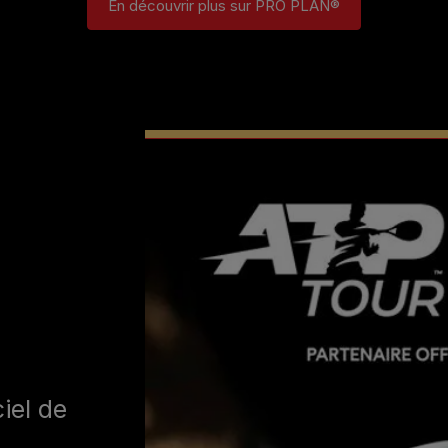
En découvrir plus sur PRO PLAN®
iel de