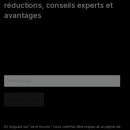
réductions, conseils experts et
>
Nous écrire
avantages
Marques Pro Plan®, DOG CHOW
et CAT CHOW :
0 800 22 64 62
Les autres marques :​
0 806 800 361
*
Service gratuit + prix appel
Déclaration d'accessibilité
Mentions légales
Données personnelles
Cookies
Nestlé gender pay gap report
En cliquant sur "Je m'inscris", vous certifiez être majeur et accepter de