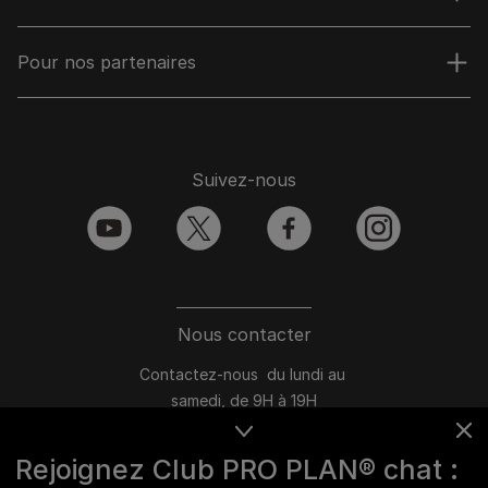
Pour nos partenaires
Suivez-nous
youtube
twitter
facebook
instagram
Nous contacter
Contactez-nous du lundi au
samedi, de 9H à 19H
Conversation instantanée en ligne
Rejoignez Club PRO PLAN® chat :
du lundi au vendredi, de 10H à 16H