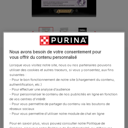
Nous avons besoin de votre consentement pour
vous offrir du contenu personnalisé
PRO PLAN® Chat Croquettes
Lorsque vous visitez notre site, nous ou nos partenaires pouvons
Purina® PRO PLAN® Kitten Healthy Start -
utiliser des cookies et autres traceurs, si vous y consentez, aux fins
Croquettes au poulet
suivantes :
- Pour le bon fonctionnement de notre site (chargement du contenu,
authentification, etc.)
Rédiger un avis
- Pour effectuer une analyse d'audience
- Pour personnaliser le contenu de nos publicités en ligne en fonction
de vos centres d'intérêt
- Pour vous permettre de partager du contenu via les boutons de
Tailles disponibles​ :
400g
1,5kg
3kg
10kg
réseaux sociaux
- Pour vous permettre d'utiliser notre module de chat en ligne
Croquettes pour Chat Adulte sans besoins
spécifiques
Pour en savoir plus, vous pouvez consulter notre Politique de