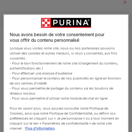
Tous nos articles sur les chats
Nous avons besoin de votre consentement pour
Montrer 10 sur 10 articles
vous offrir du contenu personnalisé
Lorsque vous visitez notre site, nous ou nos partenaires pouvons
utiliser des cookies et autres traceurs, si vous y consentez, aux fins
Les articles les plus consultés
suivantes :
- Pour le bon fonctionnement de notre site (chargement du contenu,
authentification, etc.)
- Pour effectuer une analyse d'audience
- Pour personnaliser le contenu de nos publicités en ligne en fonction
Soins pour chat âgé
de vos centres d'intérêt
Calculez l’âge de votre chat en âge
- Pour vous permettre de partager du contenu via les boutons de
humain
réseaux sociaux
- Pour vous permettre d'utiliser notre module de chat en ligne
Temps de lecture : 4 min
Pour en savoir plus, vous pouvez consulter notre Politique de
Cookies, ainsi que notre Politique de Confidentialité, ou définir vos
Santé du chat âgé
préférences en cliquant sur « Je personnalise » ou à tout moment en
cliquant sur le lien « Paramètres de confidentialité » de notre site
Crises convulsives chez le chat –
internet.
Plus d'information
Symptômes et traitement