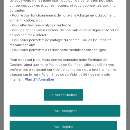
Lorsque vous visitez notre site, nous ou nos partenaires pouvons
utiliser des cookies et autres traceurs, si vous y consentez, aux fins
suivantes :
- Pour le bon fonctionnement de notre site (chargement du contenu,
authentification, etc.)
- Pour effectuer une analyse d'audience
A votre avis, de quoi rêve
- Pour personnaliser le contenu de nos publicités en ligne en fonction
de vos centres d'intérêt
votre chien?
- Pour vous permettre de partager du contenu via les boutons de
réseaux sociaux
- Pour vous permettre d'utiliser notre module de chat en ligne
Pour en savoir plus, vous pouvez consulter notre Politique de
Cookies, ainsi que notre Politique de Confidentialité, ou définir vos
préférences en cliquant sur « Je personnalise » ou à tout moment en
Une bonne gamelle
cliquant sur le lien « Paramètres de confidentialité » de notre site
internet.
Plus d'information
Courser un lapin
Je personnalise
Ses souvenirs
Tout Accepter
Tout Rejeter
Continue