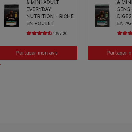
& MINI ADULT
& MIN
EVERYDAY
SENSI
NUTRITION - RICHE
DIGES
EN POULET
EN A
4.6
(9)
Partager mon avis
Partager m