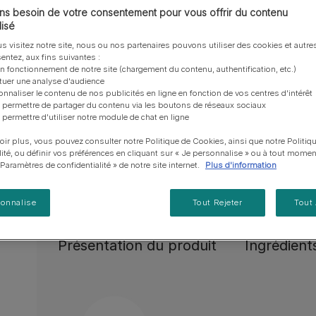
vous posez à propos de nos aliments, de leur
les emballages Purina de la bonne manière.​
Tailles disponibles​ :
3kg
7kg
chat adulte
PRO PLAN® Veterinary Diets
Purina® One®
Nos efforts en matière
s besoin de votre consentement pour vous offrir du contenu
Comment choisir ses
Tous nos conseils d’expe
fabrication et de leur impact environnemental.
d'Agriculture Régénératrice
Santé et bien-être du chat
Purina® One®
Toutes nos marques
isé
récompenses
pour chien
adulte
Nos conseils de tri
Toutes nos marques
Tous nos conseils d’expert
s visitez notre site, nous ou nos partenaires pouvons utiliser des cookies et autres
Nos efforts en matière de
Alimentation pour un chat
Prouvé pour améliorer la curiosité et la réactivi
En savoir plus
pour chat
entez, aux fins suivantes :
développement durable
adulte
on fonctionnement de notre site (chargement du contenu, authentification, etc.)
Améliore la curiosité et la réactivité en souten
Farmtopia
ctuer une analyse d'audience
jours.
onnaliser le contenu de nos publicités en ligne en fonction de vos centres d'intérêt
 permettre de partager du contenu via les boutons de réseaux sociaux
Favorise l'interaction avec sa famille grâce à 
 permettre d'utiliser notre module de chat en ligne
source d'énergie cérébrale alternative issue d
oir plus, vous pouvez consulter notre Politique de Cookies, ainsi que notre Politiq
lité, ou définir vos préférences en cliquant sur « Je personnalise » ou à tout momen
Maintient une mobilité saine et contribue à la 
« Paramètres de confidentialité » de notre site internet.
Plus d'information
eicosapentaénoïque), un acide gras oméga-3, 
En savoir plus
sonnalise
Tout Rejeter
Tout
Présentation du produit
Ingrédients