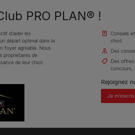
 Club PRO PLAN® !
if d’aider les
Conseils et
s un départ optimal dans la
chiot.
un foyer agréable. Nous
Des conseil
s propriétaires de
Des offres
sance de leur chiot.
concours, a
Rejoignez n
Je m’inscris