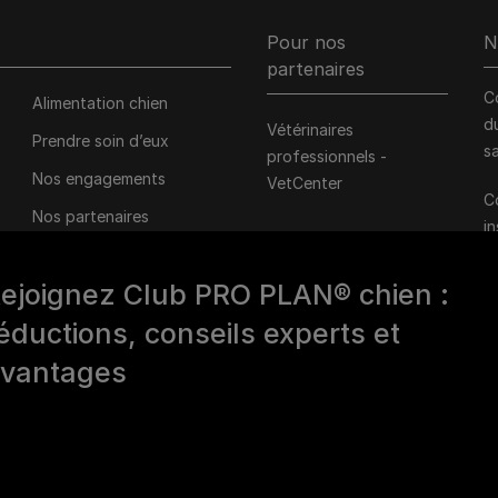
Pour nos
N
partenaires
C
Alimentation chien
d
Vétérinaires
Prendre soin d’eux
s
professionnels -
Nos engagements
VetCenter
C
Nos partenaires
i
associatifs
d
1
ejoignez Club PRO PLAN® chien :
éductions, conseils experts et
vantages
M
D
e
0