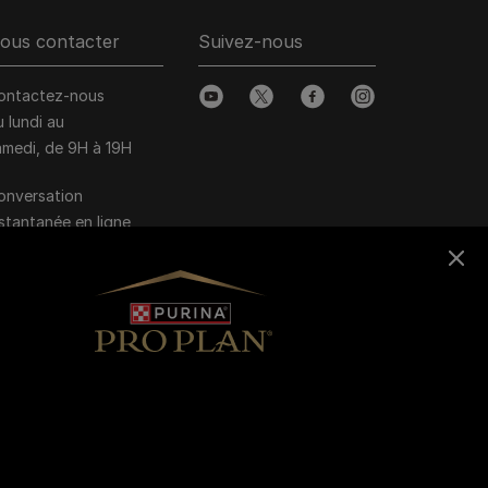
ous contacter
Suivez-nous
ontactez-nous
youtube
twitter
facebook
instagram
u lundi au
amedi, de 9H à 19H
onversation
nstantanée en ligne
u lundi au vendredi, de
0H à 16H
>
Nous écrire
arques Pro Plan®,
OG CHOW
t CAT CHOW :
 800 22 64 62