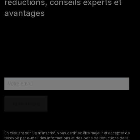
réductions, conseils experts et
>
Nous écrire
avantages
Marques Pro Plan®, DOG CHOW
et CAT CHOW :
0 800 22 64 62
Les autres marques :​
0 806 800 361
*
Service gratuit + prix appel
Déclaration d'accessibilité
Mentions légales
Données personnelles
Cookies
Nestlé gender pay gap report
En cliquant sur "Je m'inscris", vous certifiez être majeur et accepter de
recevoir par e-mail des informations et des bons de réductions de la
Sitemap