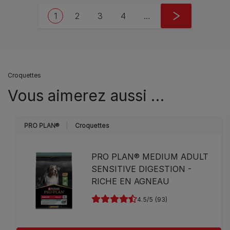
Pagination
Current page
Page
Page
Page
Next page
1
2
3
4
…
››
Croquettes
Vous aimerez aussi …
PRO PLAN®
Croquettes
PRO PLAN® MEDIUM ADULT
SENSITIVE DIGESTION -
RICHE EN AGNEAU
4.5
(93)