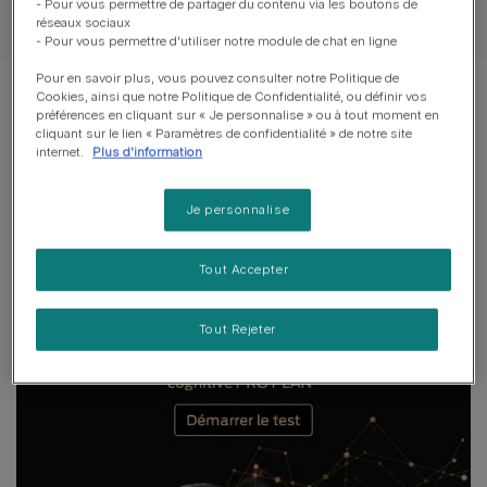
- Pour vous permettre de partager du contenu via les boutons de
Guide d’alimentation
réseaux sociaux
- Pour vous permettre d'utiliser notre module de chat en ligne
Pour en savoir plus, vous pouvez consulter notre Politique de
Cookies, ainsi que notre Politique de Confidentialité, ou définir vos
préférences en cliquant sur « Je personnalise » ou à tout moment en
cliquant sur le lien « Paramètres de confidentialité » de notre site
internet.
Plus d'information
Je personnalise
Tout Accepter
Tout Rejeter