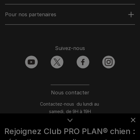
Pour nos partenaires
Suivez-nous
youtube
twitter
facebook
instagram
Nous contacter
Contactez-nous du lundi au
samedi, de 9H à 19H
Conversation instantanée en ligne
Rejoignez Club PRO PLAN® chien :
du lundi au vendredi, de 10H à 16H