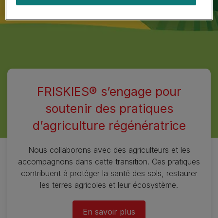
FRISKIES® s’engage pour
soutenir des pratiques
d’agriculture régénératrice
Nous collaborons avec des agriculteurs et les
accompagnons dans cette transition. Ces pratiques
contribuent à protéger la santé des sols, restaurer
les terres agricoles et leur écosystème.
En savoir plus