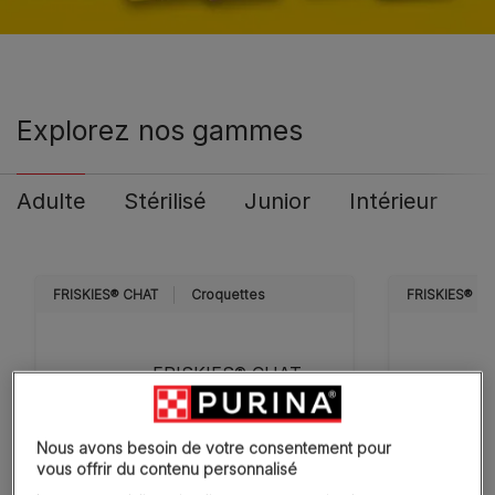
Explorez nos gammes
Adulte
Stérilisé
Junior
Intérieur
FRISKIES® CHAT
Croquettes
FRISKIES® C
FRISKIES® CHAT
ADULTE - Croquettes
avec un délicieux
Nous avons besoin de votre consentement pour
mélange de Bœuf et
vous offrir du contenu personnalisé
de Poulet avec des