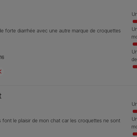
Un
Un
 de forte diarrhée avec une autre marque de croquettes
mo
Un
16
de
t
Un
Un
 font le plaisir de mon chat car les croquettes ne sont
mo