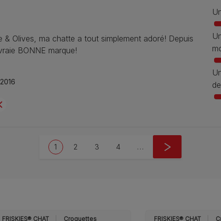
Un
Un
de & Olives, ma chatte a tout simplement adoré! Depuis
mo
ne vraie BONNE marque!
Un
2016
de
Pagination
Current page
Page
Page
Page
Next page
1
2
3
4
…
››
FRISKIES® CHAT
Croquettes
FRISKIES® CHAT
C