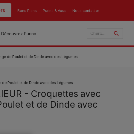
rs
Bons Plans
Purina & Vous
Nous contacter
Découvrez Purina
nge de Poulet et de Dinde avec des Légumes
és
 de Poulet et de Dinde avec des Légumes
ant
u
IEUR - Croquettes avec
Poulet et de Dinde avec
ulte
s
r
son