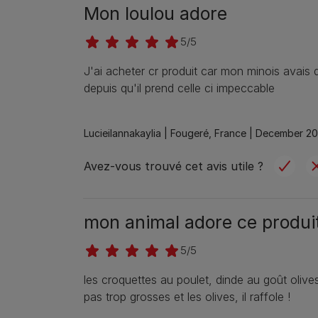
Mon loulou adore
5/5
J'ai acheter cr produit car mon minois avais
depuis qu'il prend celle ci impeccable
Lucieilannakaylia |
Fougeré, France |
December 20
Avez-vous trouvé cet avis utile ?
mon animal adore ce produi
5/5
les croquettes au poulet, dinde au goût olives
pas trop grosses et les olives, il raffole !