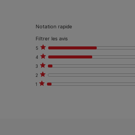
Notation rapide
Filtrer les avis
5
11
4
10
3
1
2
0
1
1