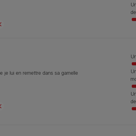
Un
de
Un
Un
e je lui en remettre dans sa gamelle
mo
Un
de