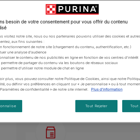
vous posez à propos de nos aliments, de leur
les emballages Purina de la bonne manière.​
chat adulte
PRO PLAN® Veterinary Diets
Purina® One®
Nos efforts en matière
Comment choisir ses
Tous nos conseils d’expe
fabrication et de leur impact environnemental.
d'Agriculture Régénératrice
Santé et bien-être du chat
Tailles disponibles​ :
1,5 kg
Purina® One®
Toutes nos marques
récompenses
pour chien
adulte
Nos conseils de tri
Toutes nos marques
Tous nos conseils d’expert
Nos efforts en matière de
s besoin de votre consentement pour vous offrir du contenu
Alimentation pour un chat
En savoir plus
pour chat
développement durable
isé
adulte
Sans colorants.
Farmtopia
s visitez notre site, nous ou nos partenaires pouvons utiliser des cookies et autres
entez, aux fins suivantes :
Élaboré avec des ingrédients naturels sélectio
on fonctionnement de notre site (chargement du contenu, authentification, etc.)
ctuer une analyse d'audience
Avec des légumes.
onnaliser le contenu de nos publicités en ligne en fonction de vos centres d'intérêt
 permettre de partager du contenu via les boutons de réseaux sociaux
Pour les chats vivant principalement à l'intérieu
 permettre d'utiliser notre module de chat en ligne
En savoir plus
oir plus, vous pouvez consulter notre Politique de Cookies, ainsi que notre Politiq
lité, ou définir vos préférences en cliquant sur « Je personnalise » ou à tout momen
« Paramètres de confidentialité » de notre site internet.
Plus d'information
Présentation du produit
Ingrédients
sonnalise
Tout Rejeter
Tout