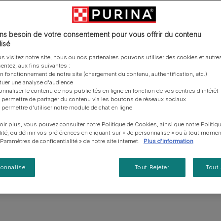
vous posez à propos de nos aliments, de leur
les emballages Purina de la bonne manière.​
chat adulte
PRO PLAN® Veterinary Diets
Purina® One®
Nos efforts en matière
Comment choisir ses
Tous nos conseils d’expe
fabrication et de leur impact environnemental.
d'Agriculture Régénératrice
Santé et bien-être du chat
Purina® One®
Toutes nos marques
récompenses
pour chien
adulte
Nos conseils de tri
Toutes nos marques
Tous nos conseils d’expert
Nos efforts en matière de
s besoin de votre consentement pour vous offrir du contenu
Alimentation pour un chat
En savoir plus
pour chat
développement durable
isé
adulte
Farmtopia
s visitez notre site, nous ou nos partenaires pouvons utiliser des cookies et autres
entez, aux fins suivantes :
Découvrir nos produits pour Chat
on fonctionnement de notre site (chargement du contenu, authentification, etc.)
ctuer une analyse d'audience
onnaliser le contenu de nos publicités en ligne en fonction de vos centres d'intérêt
 permettre de partager du contenu via les boutons de réseaux sociaux
tion humide
Friandises
Chaton
Senior
 permettre d'utiliser notre module de chat en ligne
oir plus, vous pouvez consulter notre Politique de Cookies, ainsi que notre Politiq
Découvrir tous nos produits pour chat
lité, ou définir vos préférences en cliquant sur « Je personnalise » ou à tout momen
« Paramètres de confidentialité » de notre site internet.
Plus d'information
sonnalise
Tout Rejeter
Tout
Variété
Besoins spécifiques​
Aliment