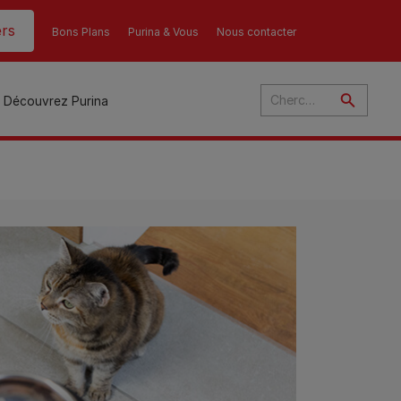
rs
Bons Plans
Purina & Vous
Nous contacter
Découvrez Purina
és
ant
u
ulte
s
r
son