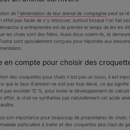
estion de
l'alimentation de leur animal de compagnie
peut se ré
 en effet pas facile de s'y retrouver, surtout lorsque l'on fait 
émarche à entreprendre est de prendre le temps de lire les ét
 que les chats sont des félins. Aussi doux soient-ils, ils demeu
Purina sont spécialement conçues pour répondre aux besoins n
limentation.
e en compte pour choisir des croquett
tion des croquettes pour chats n'est pas un souci, il est imp
 ce que le taux d'amidon ne soit pas trop élevé, ce qui signifie
t pas excéder 12 %, pour éviter le développement de calculs 
 effet, le chat ne synthétise pas naturellement cet acide ami
raître.
aussi son importance pour beaucoup de propriétaires de chats
maladie particulière à traiter et des croquettes plus haut de