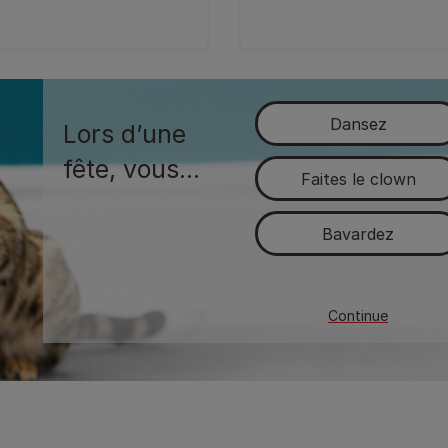
Dansez
Lors d’une
fête, vous…
Faites le clown
Bavardez
Cherchez le calme
Continue
Evitez les fêtes