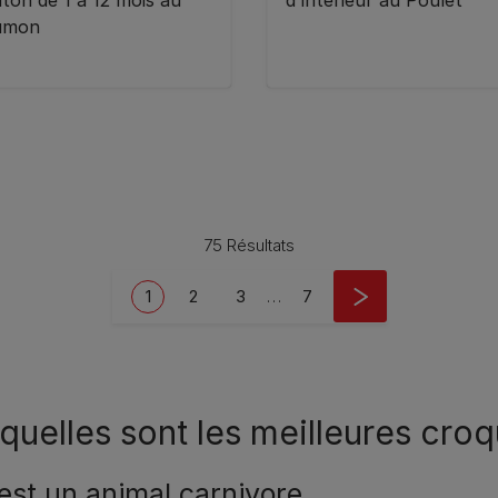
ton de 1 à 12 mois au
d'intérieur au Poulet
umon
75 Résultats
Current page
Page
Page
Last page
1
2
3
…
7
 quelles sont les meilleures croq
 est un animal carnivore