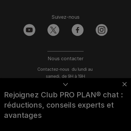
Suivez-nous
youtube
twitter
facebook
instagram
Nous contacter
Contactez-nous du lundi au
samedi, de 9H à 19H
Conversation instantanée en ligne
Rejoignez Club PRO PLAN® chat :
du lundi au vendredi, de 10H à 16H
réductions, conseils experts et
>
Nous écrire
avantages
Marques Pro Plan®, DOG CHOW
et CAT CHOW :