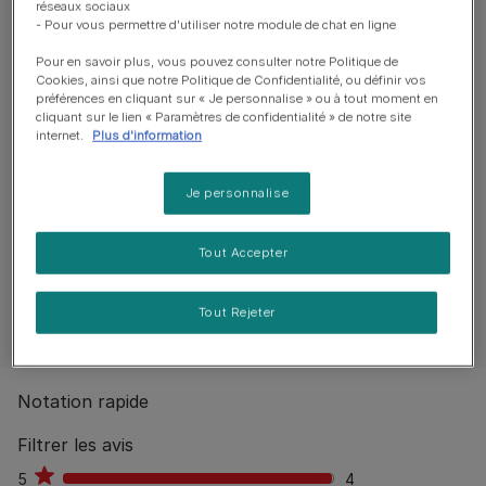
Ingrédients et nutrition
réseaux sociaux
- Pour vous permettre d'utiliser notre module de chat en ligne
Pour en savoir plus, vous pouvez consulter notre Politique de
Guide d’alimentation
Cookies, ainsi que notre Politique de Confidentialité, ou définir vos
préférences en cliquant sur « Je personnalise » ou à tout moment en
cliquant sur le lien « Paramètres de confidentialité » de notre site
internet.
Plus d'information
Reviews
Je personnalise
4 reviews
0
%
Aucun avis publiés
Tout Accepter
Rédiger un avis
Tout Rejeter
Notation rapide
Filtrer les avis
5
4