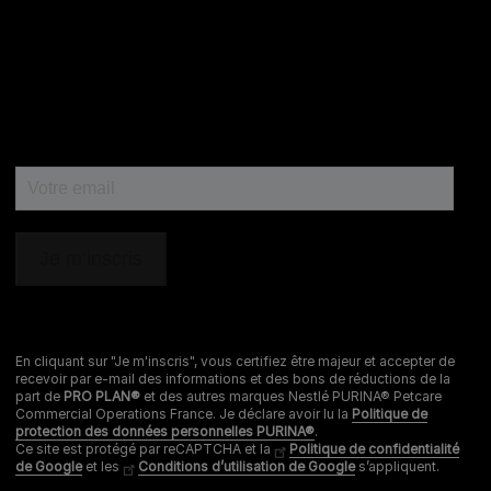
0 800 22 64 62
Les autres marques :​
0 806 800 361
*
Service gratuit + prix appel
Déclaration d'accessibilité
Mentions légales
Données personnelles
Cookies
Nestlé gender pay gap report
En cliquant sur "Je m'inscris", vous certifiez être majeur et accepter de
recevoir par e-mail des informations et des bons de réductions de la
Sitemap
part de
PRO PLAN®
et des autres marques Nestlé PURINA® Petcare
Commercial Operations France. Je déclare avoir lu la
Politique de
protection des données personnelles PURINA®
.
Ce site est protégé par reCAPTCHA et la
Politique de confidentialité
de Google
et les
Conditions d’utilisation de Google
s’appliquent.