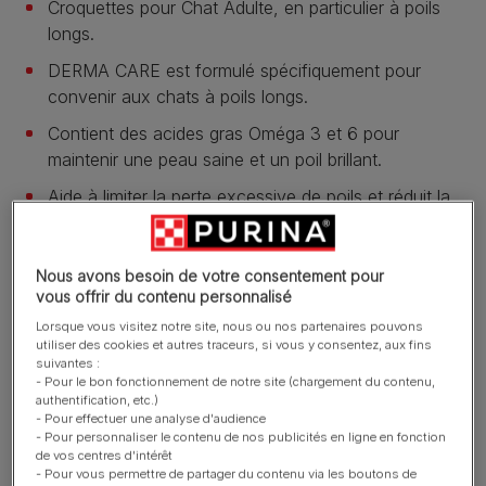
Croquettes pour Chat Adulte, en particulier à poils
longs.
DERMA CARE est formulé spécifiquement pour
convenir aux chats à poils longs.
Contient des acides gras Oméga 3 et 6 pour
maintenir une peau saine et un poil brillant.
Aide à limiter la perte excessive de poils et réduit la
formation de boules de poils en éliminant jusqu'à
deux fois plus de poils dans les selles par rapport à
un aliment pour chats classique en seulement 14
Nous avons besoin de votre consentement pour
vous offrir du contenu personnalisé
jours**.
Lorsque vous visitez notre site, nous ou nos partenaires pouvons
En savoir plus
utiliser des cookies et autres traceurs, si vous y consentez, aux fins
suivantes :
- Pour le bon fonctionnement de notre site (chargement du contenu,
authentification, etc.)
Présentation du produit
- Pour effectuer une analyse d'audience
- Pour personnaliser le contenu de nos publicités en ligne en fonction
de vos centres d'intérêt
- Pour vous permettre de partager du contenu via les boutons de