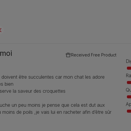
 moi
Received Free Product
Di
Ra
s doivent être succulentes car mon chat les adore
rès bien
Qu
nserve la saveur des croquettes
Ap
ouche un peu moins je pense que cela est dut aux
moins de poils ,je vais lui en racheter afin d’être sûr