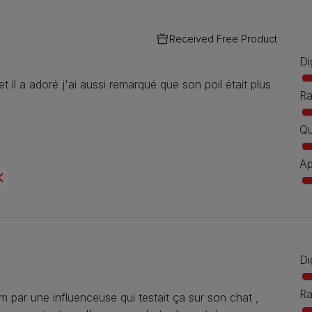
Received Free Product
Di
t il a adoré j'ai aussi remarqué que son poil était plus
Ra
Qu
Ap
Di
Ra
m par une influenceuse qui testait ça sur son chat ,