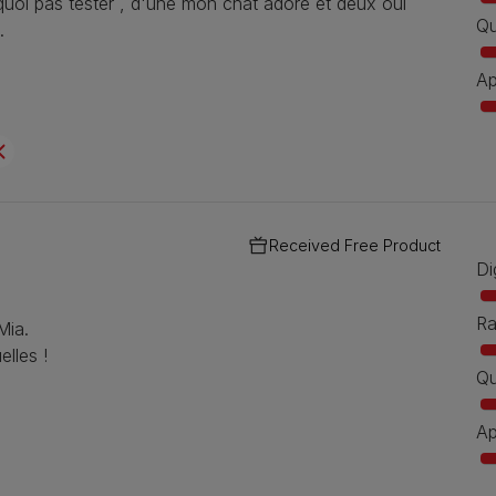
urquoi pas tester , d'une mon chat adore et deux oui
Qu
.
Ap
Received Free Product
Di
Ra
Mia.
lles !
Qu
Ap