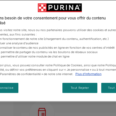
vous posez à propos de nos aliments, de leur
les emballages Purina de la bonne manière.​
chat adulte
PRO PLAN® Veterinary Diets
Purina® One®
Nos efforts en matière
Comment choisir ses
Tous nos conseils d’expe
fabrication et de leur impact environnemental.
d'Agriculture Régénératrice
Santé et bien-être du chat
Purina® One®
Toutes nos marques
récompenses
pour chien
adulte
Nos conseils de tri
Toutes nos marques
Tous nos conseils d’expert
Révolutionnaire : PRO PLAN® LIVECLEAR® est 
Nos efforts en matière de
s besoin de votre consentement pour vous offrir du contenu
Alimentation pour un chat
En savoir plus
pour chat
développement durable
isé
adulte
allergènes sur les poils de votre chat.
Farmtopia
s visitez notre site, nous ou nos partenaires pouvons utiliser des cookies et autres
Formulé pour maintenir des reins en bonne san
entez, aux fins suivantes :
on fonctionnement de notre site (chargement du contenu, authentification, etc.)
Maintient la bonne santé des voies urinaires de
ctuer une analyse d'audience
onnaliser le contenu de nos publicités en ligne en fonction de vos centres d'intérêt
Aide à maintenir un poids idéal grâce à une ten
 permettre de partager du contenu via les boutons de réseaux sociaux
niveau de glucides.
 permettre d'utiliser notre module de chat en ligne
En savoir plus
oir plus, vous pouvez consulter notre Politique de Cookies, ainsi que notre Politiq
lité, ou définir vos préférences en cliquant sur « Je personnalise » ou à tout momen
« Paramètres de confidentialité » de notre site internet.
Plus d'information
Présentation du produit
Ingrédients
sonnalise
Tout Rejeter
Tout