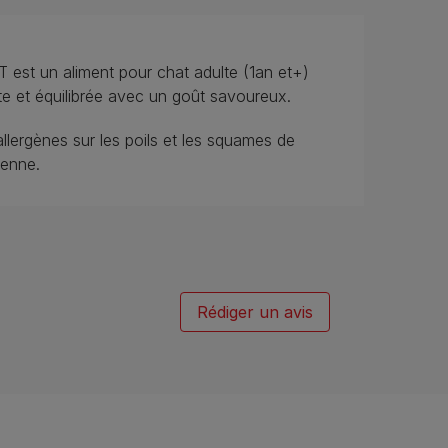
 un aliment pour chat adulte (1an et+)
te et équilibrée avec un goût savoureux.
allergènes sur les poils et les squames de
ienne.
Rédiger un avis