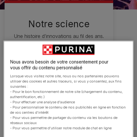
Notre science
Une histoire d’innovations au fil des ans.
Nous avons besoin de votre consentement pour
vous offrir du contenu personnalisé
Depuis près d’un siècle, Purina étudie l’alimentation
Lorsque vous visitez notre site, nous ou nos partenaires pouvons
pour les animaux de compagnie et son importance
utiliser des cookies et autres traceurs, si vous y consentez, aux fins
pour leur bien-être. Autant d’éléments qui ont permis
suivantes :
- Pour le bon fonctionnement de notre site (chargement du contenu,
de réaliser des avancées établissant des nouvelles
authentification, etc.)
normes dans le secteur.​
- Pour effectuer une analyse d'audience
- Pour personnaliser le contenu de nos publicités en ligne en fonction
de vos centres d'intérêt
Les informations sur l’alimentation des animaux de
- Pour vous permettre de partager du contenu via les boutons de
compagnie sont nombreuses, mais pas toujours de
réseaux sociaux
qualité. C’est pourquoi Purina a créé en 2018 le
- Pour vous permettre d'utiliser notre module de chat en ligne
Purina Institute, un organisme qui partage ses