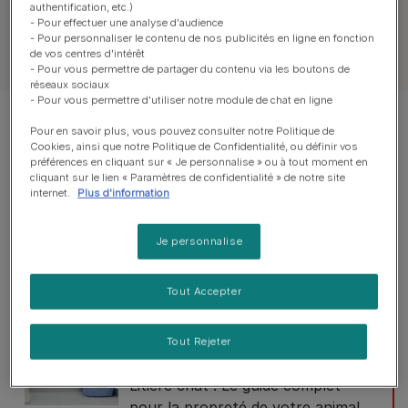
authentification, etc.)
- Pour effectuer une analyse d'audience
- Pour personnaliser le contenu de nos publicités en ligne en fonction
Tous nos articles sur les chats
de vos centres d'intérêt
- Pour vous permettre de partager du contenu via les boutons de
réseaux sociaux
- Pour vous permettre d'utiliser notre module de chat en ligne
Montrer 5 sur 5 articles
Pour en savoir plus, vous pouvez consulter notre Politique de
Cookies, ainsi que notre Politique de Confidentialité, ou définir vos
préférences en cliquant sur « Je personnalise » ou à tout moment en
Les articles les plus consultés
cliquant sur le lien « Paramètres de confidentialité » de notre site
internet.
Plus d'information
Je personnalise
Comportement du chaton
Comportements de chasse des
chats
Tout Accepter
Temps de lecture : 4 min
Tout Rejeter
Comportement du chaton
Litière chat : Le guide complet
pour la propreté de votre animal