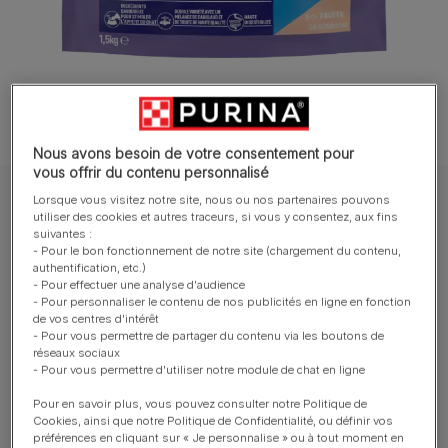
Nous avons besoin de votre consentement pour
vous offrir du contenu personnalisé
Lorsque vous visitez notre site, nous ou nos partenaires pouvons
Croquettes Purina® ONE® Chat
utiliser des cookies et autres traceurs, si vous y consentez, aux fins
Purina® ONE® - Croquettes pour Chat à
suivantes :
- Pour le bon fonctionnement de notre site (chargement du contenu,
l'appétit difficile
authentification, etc.)
- Pour effectuer une analyse d'audience
- Pour personnaliser le contenu de nos publicités en ligne en fonction
Rédiger un avis
de vos centres d'intérêt
- Pour vous permettre de partager du contenu via les boutons de
réseaux sociaux
Tailles disponibles​ :
1,5kg
- Pour vous permettre d'utiliser notre module de chat en ligne
Pour en savoir plus, vous pouvez consulter notre Politique de
Aide à protéger le microbiome intestinal.
Cookies, ainsi que notre Politique de Confidentialité, ou définir vos
préférences en cliquant sur « Je personnalise » ou à tout moment en
Elaboré avec un mélange de Cabillaud et Truite