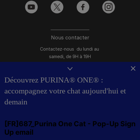
youtube
twitter
facebook
instagram
Nous contacter
Contactez-nous du lundi au
samedi, de 9H à 19H
Conversation instantanée en ligne
du lundi au vendredi, de 10H à 16H
Découvrez PURINA® ONE® :
accompagnez votre chat aujourd'hui et
>
Nous écrire
demain
Marques Pro Plan®, DOG CHOW
et CAT CHOW :
0 800 22 64 62
Les autres marques :​