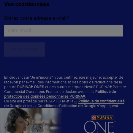
0 806 800 361
*
Service gratuit + prix appel
Déclaration d'accessibilité
Mentions légales
Données personnelles
Cookies
Nestlé gender pay gap report
En cliquant sur "Je m’inscris", vous certifiez être majeur et accepter de
Sitemap
recevoir par e-mail des informations et des bons de réductions de la
part de
PURINA® ONE®
et des autres marques Nestlé PURINA® Petcare
Commercial Operations France. Je déclare avoir lu la
Politique de
protection des données personnelles PURINA®
.
Ce site est protégé par reCAPTCHA et la
Politique de confidentialité
de Google
et les
Conditions d’utilisation de Google
s’appliquent.
® REG. TRADEMARK OF SOCIÉTÉ DES PRODUITS NESTLÉ S.A.