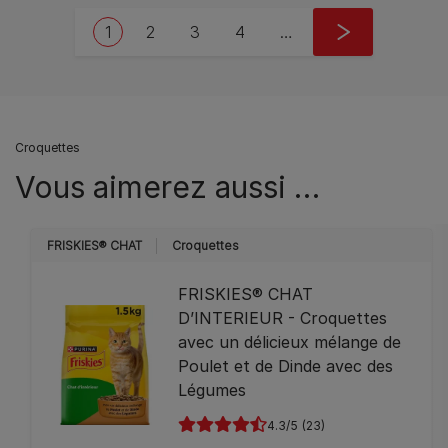
Pagination
Current page
Page
Page
Page
Next page
1
2
3
4
…
››
Croquettes
Vous aimerez aussi …
FRISKIES® CHAT
Croquettes
FRISKIES® CHAT
D’INTERIEUR - Croquettes
avec un délicieux mélange de
Poulet et de Dinde avec des
Légumes
4.3
(23)