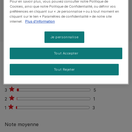
Pour en savoir plus, vous pouvez consulter notre Politique de
0
%
Aucun avis publiés
Cookies, ainsi que notre Politique de Confidentialité, ou définir vos
préférences en cliquant sur « Je personnalise » ou à tout moment en
cliquant sur le lien « Paramètres de confidentialité » de notre site
internet.
Plus d'information
Rédiger un avis
Je personnalise
Notation rapide
Tout Accepter
Filtrer les avis
Tout Rejeter
5
109
109
4
53
53
3
5
5
2
1
1
1
3
3
Note moyenne