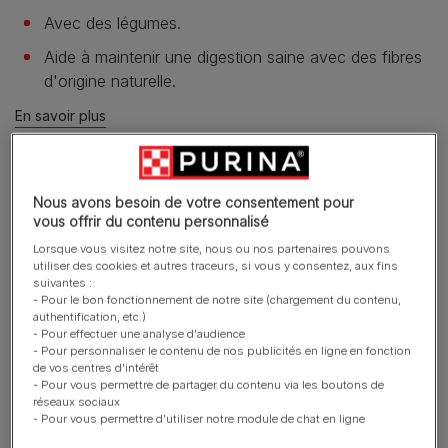
Avec des légumes.
Aide à maintenir une digestion saine avec des fibres
d'origine naturelle.
En savoir plus
Présentation du produit
Nous avons besoin de votre consentement pour
vous offrir du contenu personnalisé
Lorsque vous visitez notre site, nous ou nos partenaires pouvons
Ingrédients et nutrition
utiliser des cookies et autres traceurs, si vous y consentez, aux fins
suivantes :
- Pour le bon fonctionnement de notre site (chargement du contenu,
authentification, etc.)
Guide d’alimentation
- Pour effectuer une analyse d'audience
- Pour personnaliser le contenu de nos publicités en ligne en fonction
de vos centres d'intérêt
- Pour vous permettre de partager du contenu via les boutons de
réseaux sociaux
Reviews
- Pour vous permettre d'utiliser notre module de chat en ligne
171 reviews