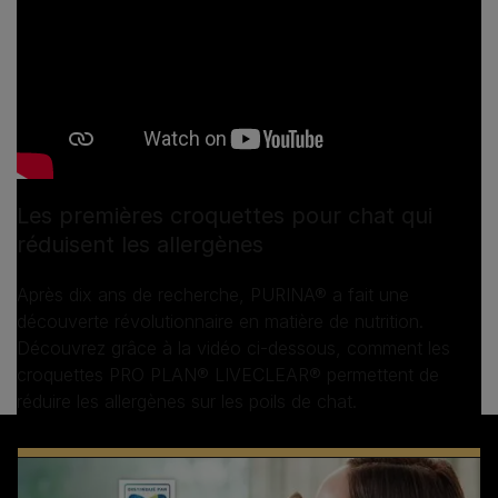
Les premières croquettes pour chat qui
réduisent les allergènes
Après dix ans de recherche, PURINA® a fait une
découverte révolutionnaire en matière de nutrition.
Découvrez grâce à la vidéo ci-dessous, comment les
croquettes PRO PLAN® LIVECLEAR® permettent de
réduire les allergènes sur les poils de chat.