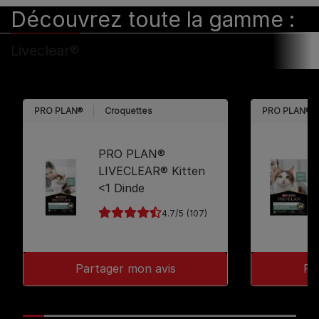
Découvrez toute la gamme :​
Liveclear®
PRO PLAN®
Croquettes
PRO PLAN®
PRO PLAN®
LIVECLEAR® Kitten
<1 Dinde
4.7
(107)
Partager mon avis
Pa