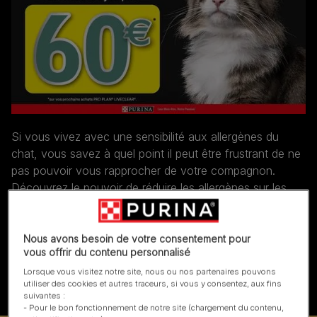
DECOUVREZ PRO
PLAN® LIVECLEAR®
Les seules croquettes qui ont le pouvoir de réduire les
Si vous vivez avec une sensibilité aux allergènes du
allergènes sur les poils de chat. PRO PLAN® Liveclear® est
chat, vous savez à quel point il peut être frustrant de ne
recommandé par AFPRAL (Association Française pour la
Prévention des Allergies).
pas pouvoir vous rapprocher de votre compagnon.
Découvrez le pouvoir de réduire les allergènes sur les
poils et les squames en seulement
3 semaines
.
Réduisez les allergènes ! Relevez le challenge et
économisez jusqu’à 60€.
Nous avons besoin de votre consentement pour
vous offrir du contenu personnalisé
Lorsque vous visitez notre site, nous ou nos partenaires pouvons
Je relève le challenge
utiliser des cookies et autres traceurs, si vous y consentez, aux fins
suivantes :
- Pour le bon fonctionnement de notre site (chargement du contenu,