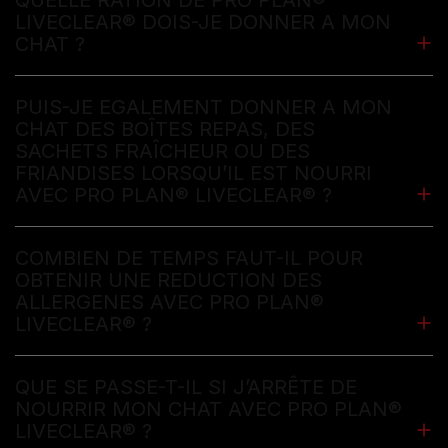
LIVECLEAR® DOIS-JE DONNER A MON
CHAT ?
PUIS-JE EGALEMENT DONNER A MON
CHAT DES BOÎTES REPAS, DES
SACHETS FRAÎCHEUR OU DES
FRIANDISES LORSQU’IL EST NOURRI
AVEC PRO PLAN® LIVECLEAR® ?
COMBIEN DE TEMPS FAUT-IL POUR
OBTENIR UNE REDUCTION DES
ALLERGENES AVEC PRO PLAN®
LIVECLEAR® ?
QUE SE PASSE-T-IL SI J’ARRÊTE DE
NOURRIR MON CHAT AVEC PRO PLAN®
LIVECLEAR® ?