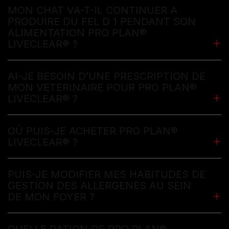
MON CHAT VA-T-IL CONTINUER A
PRODUIRE DU FEL D 1 PENDANT SON
ALIMENTATION PRO PLAN®
LIVECLEAR® ?
AI-JE BESOIN D’UNE PRESCRIPTION DE
MON VETERINAIRE POUR PRO PLAN®
LIVECLEAR® ?
OÙ PUIS-JE ACHETER PRO PLAN®
LIVECLEAR® ?
PUIS-JE MODIFIER MES HABITUDES DE
GESTION DES ALLERGENES AU SEIN
DE MON FOYER ?
QUELLE RATION DE PRO PLAN®