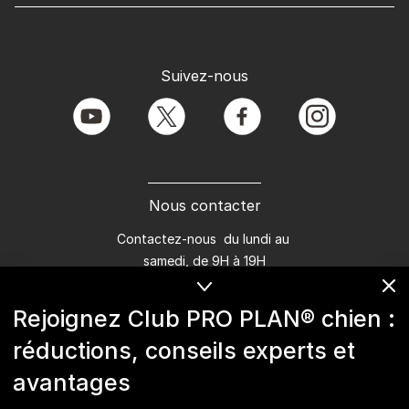
Suivez-nous
youtube
twitter
facebook
instagram
Nous contacter
Contactez-nous du lundi au
samedi, de 9H à 19H
Conversation instantanée en ligne
Rejoignez Club PRO PLAN® chien :
du lundi au vendredi, de 10H à 16H
réductions, conseils experts et
>
Nous écrire
avantages
Marques Pro Plan®, DOG CHOW