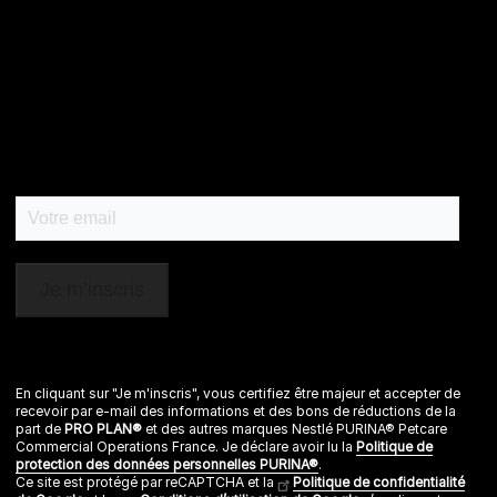
et CAT CHOW :
0 800 22 64 62
Les autres marques :​
0 806 800 361
*
Service gratuit + prix appel
Déclaration d'accessibilité
Mentions légales
Données personnelles
Cookies
Nestlé gender pay gap report
En cliquant sur "Je m'inscris", vous certifiez être majeur et accepter de
recevoir par e-mail des informations et des bons de réductions de la
Sitemap
part de
PRO PLAN®
et des autres marques Nestlé PURINA® Petcare
Commercial Operations France. Je déclare avoir lu la
Politique de
protection des données personnelles PURINA®
.
Ce site est protégé par reCAPTCHA et la
Politique de confidentialité