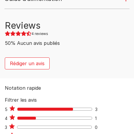
Reviews
4 reviews
50
%
Aucun avis publiés
Rédiger un avis
Notation rapide
Filtrer les avis
5
3
3
4
1
1
3
0
0