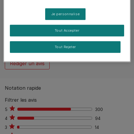
Je personnalise
Reviews
Tout Accepter
416 reviews
80
%
Aucun avis publiés
Tout Rejeter
Rédiger un avis
Notation rapide
Filtrer les avis
5
300
300
4
94
94
3
14
14