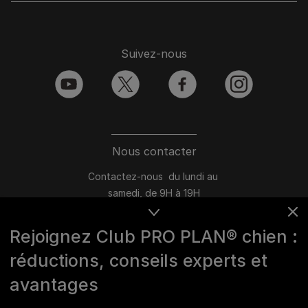
Suivez-nous
youtube
twitter
facebook
instagram
Nous contacter
Contactez-nous du lundi au
samedi, de 9H à 19H
Conversation instantanée en ligne
Rejoignez Club PRO PLAN® chien :
du lundi au vendredi, de 10H à 16H
réductions, conseils experts et
>
Nous écrire
avantages
Marques Pro Plan®, DOG CHOW