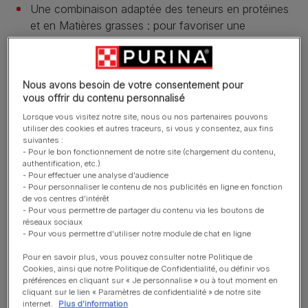
Une combinaison adaptée des teneurs en protéines
et en Matières grasses : pour favoriser une
croissance saine et une bonne santé à long terme.
Une combinaison de nutriments essentiels pour aider
à soutenir la bonne santé des articulations de votre
Nous avons besoin de votre consentement pour
chiot.
vous offrir du contenu personnalisé
Lorsque vous visitez notre site, nous ou nos partenaires pouvons
Energie adaptée au métabolisme plus actif de votre
utiliser des cookies et autres traceurs, si vous y consentez, aux fins
chiot.
suivantes :
- Pour le bon fonctionnement de notre site (chargement du contenu,
En savoir plus
authentification, etc.)
- Pour effectuer une analyse d'audience
- Pour personnaliser le contenu de nos publicités en ligne en fonction
de vos centres d'intérêt
Présentation du produit
- Pour vous permettre de partager du contenu via les boutons de
réseaux sociaux
- Pour vous permettre d'utiliser notre module de chat en ligne
Ingrédients et nutrition
Pour en savoir plus, vous pouvez consulter notre Politique de
Cookies, ainsi que notre Politique de Confidentialité, ou définir vos
préférences en cliquant sur « Je personnalise » ou à tout moment en
cliquant sur le lien « Paramètres de confidentialité » de notre site
Guide d’alimentation
internet.
Plus d'information