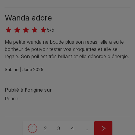
Wanda adore
5/5
Ma petite wanda ne boude plus son repas, elle a eu le
bonheur de pouvoir tester vos croquettes et elle se
régale. Son poil est très brillant et elle déborde d'énergie.
Sabine |
June 2025
Publié à l'origine sur
Purina
Pagination
Current page
Page
Page
Page
Next page
1
2
3
4
…
››