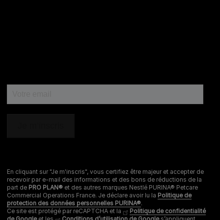
et CAT CHOW :
0 800 22 64 62
Les autres marques :​
0 806 800 361
*
Service gratuit + prix appel
Déclaration d'accessibilité
Mentions légales
Données personnelles
Cookies
Nestlé gender pay gap report
En cliquant sur "Je m'inscris", vous certifiez être majeur et accepter de
recevoir par e-mail des informations et des bons de réductions de la
Sitemap
part de
PRO PLAN®
et des autres marques Nestlé PURINA® Petcare
Commercial Operations France. Je déclare avoir lu la
Politique de
protection des données personnelles PURINA®
.
Ce site est protégé par reCAPTCHA et la
Politique de confidentialité
de Google
et les
Conditions d’utilisation de Google
s’appliquent.