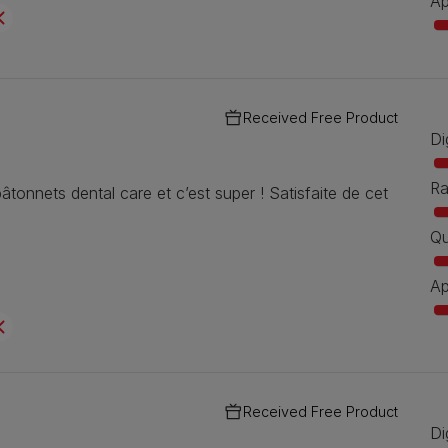
Ap
Received Free Product
Di
Ra
âtonnets dental care et c’est super ! Satisfaite de cet
Qu
Ap
Received Free Product
Di