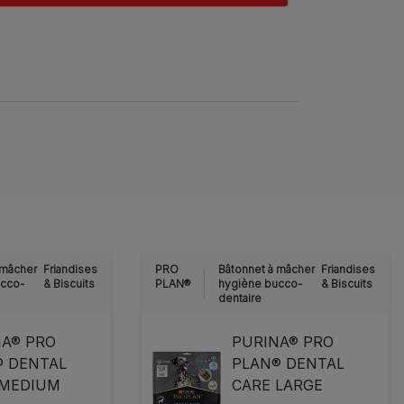
 mâcher
Friandises
PRO
Bâtonnet à mâcher
Friandises
ucco-
& Biscuits
PLAN®
hygiène bucco-
& Biscuits
dentaire
NA® PRO
PURINA® PRO
® DENTAL
PLAN® DENTAL
 MEDIUM
CARE LARGE