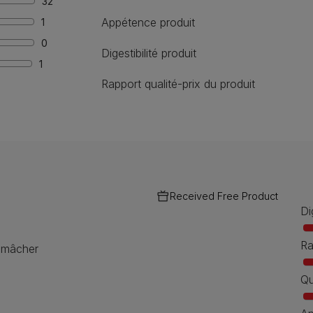
32
Appétence produit
1
0
Digestibilité produit
1
Rapport qualité-prix du produit
Received Free Product
Di
Ra
e mâcher
Qu