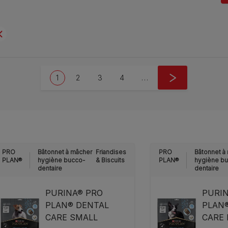
Pagination
Current page
Page
Page
Page
Next page
1
2
3
4
…
››
PRO
Bâtonnet à mâcher
Friandises
PRO
Bâtonnet à
PLAN®
hygiène bucco-
& Biscuits
PLAN®
hygiène b
dentaire
dentaire
PURINA® PRO
PURI
PLAN® DENTAL
PLAN
CARE SMALL
CARE