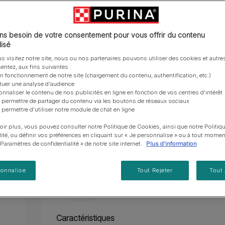
vous posez à propos de nos aliments, de leur
les emballages Purina de la bonne manière.​
chat adulte
PRO PLAN® Veterinary Diets
Purina® One®
Nos efforts en matière
Comment choisir ses
Tous nos conseils d’expe
fabrication et de leur impact environnemental.
d'Agriculture Régénératrice
Santé et bien-être du chat
Purina® One®
Toutes nos marques
Scientifiquement prouvé pour réduire la formati
récompenses
pour chien
adulte
Nos conseils de tri
Toutes nos marques
Tous nos conseils d’expert
Enrichi en clou de girofle aux propriétés apais
Nos efforts en matière de
s besoin de votre consentement pour vous offrir du contenu
Alimentation pour un chat
En savoir plus
pour chat
développement durable
isé
adulte
Action nettoyante efficace atteignant les prémol
Farmtopia
s visitez notre site, nous ou nos partenaires pouvons utiliser des cookies et autres
Élaboré avec des ingrédients naturels, sans arô
entez, aux fins suivantes :
on fonctionnement de notre site (chargement du contenu, authentification, etc.)
ctuer une analyse d'audience
En savoir plus
onnaliser le contenu de nos publicités en ligne en fonction de vos centres d'intérêt
 permettre de partager du contenu via les boutons de réseaux sociaux
 permettre d'utiliser notre module de chat en ligne
Présentation du produit
Ingrédients
oir plus, vous pouvez consulter notre Politique de Cookies, ainsi que notre Politiq
lité, ou définir vos préférences en cliquant sur « Je personnalise » ou à tout momen
« Paramètres de confidentialité » de notre site internet.
Plus d'information
sonnalise
Tout Rejeter
Tout
Caractéristiques