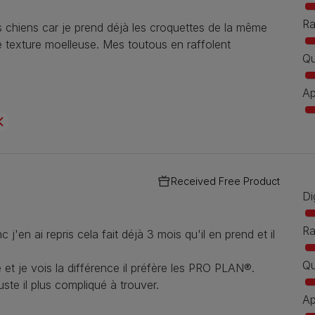
Ra
s chiens car je prend déjà les croquettes de la même
e texture moelleuse. Mes toutous en raffolent
Qu
Ap
Received Free Product
Di
Ra
 j'en ai repris cela fait déjà 3 mois qu'il en prend et il
Qu
t je vois la différence il préfère les PRO PLAN®.
ste il plus compliqué à trouver.
Ap