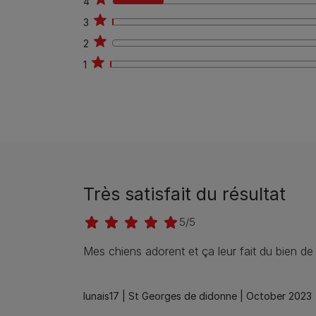
4
32
3
1
2
0
1
1
Très satisfait du résultat
5/5
Mes chiens adorent et ça leur fait du bien d
lunais17 |
St Georges de didonne |
October 2023