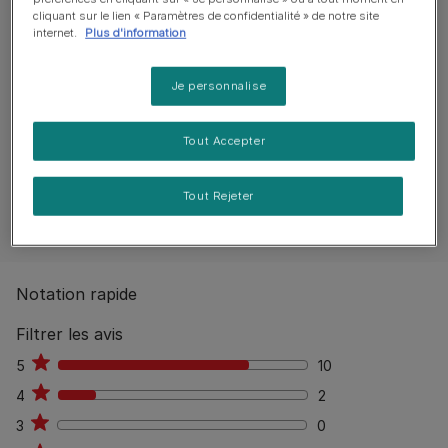
cliquant sur le lien « Paramètres de confidentialité » de notre site
internet.
Plus d'information
Reviews
Je personnalise
13 reviews
Tout Accepter
0
%
Aucun avis publiés
Tout Rejeter
Rédiger un avis
Notation rapide
Filtrer les avis
5
10
10
4
2
2
3
0
0