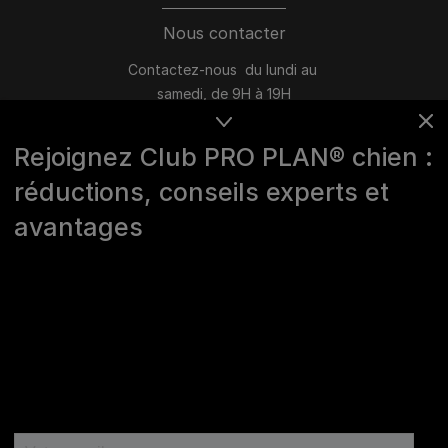
Nous contacter
Contactez-nous du lundi au
samedi, de 9H à 19H
Conversation instantanée en ligne
Rejoignez Club PRO PLAN® chien :
du lundi au vendredi, de 10H à 16H
réductions, conseils experts et
>
Nous écrire
avantages
Marques Pro Plan®, DOG CHOW
et CAT CHOW :
0 800 22 64 62
Les autres marques :​
0 806 800 361
*
Service gratuit + prix appel