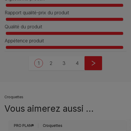
Rapport qualité-prix du produit
Qualité du produit
Appétence produit
Pagination
Current page
Page
Page
Page
Next page
1
2
3
4
››
Croquettes
Vous aimerez aussi …
PRO PLAN®
Croquettes