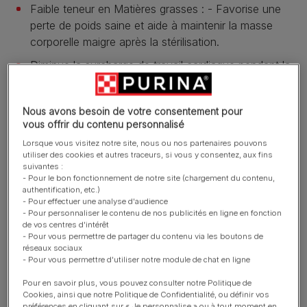
Faible teneur en Matières grasses : - Favorise une
perte de poids saine et aide à maintenir la masse
corporelle maigre après la stérilisation.
Diminue la surcharge de travail cardiaque pendant la
marche et le repos, avec une réduction prouvée de
la fréquence cardiaque de 21 % après 12 semaines
Nous avons besoin de votre consentement pour
d’utilisation associée à des marches quotidiennes.
vous offrir du contenu personnalisé
Poulet de haute qualité en ingrédient N°1.
Lorsque vous visitez notre site, nous ou nos partenaires pouvons
utiliser des cookies et autres traceurs, si vous y consentez, aux fins
En savoir plus
suivantes :
- Pour le bon fonctionnement de notre site (chargement du contenu,
authentification, etc.)
- Pour effectuer une analyse d'audience
Présentation du produit
- Pour personnaliser le contenu de nos publicités en ligne en fonction
de vos centres d'intérêt
- Pour vous permettre de partager du contenu via les boutons de
réseaux sociaux
Ingrédients et nutrition
- Pour vous permettre d'utiliser notre module de chat en ligne
Pour en savoir plus, vous pouvez consulter notre Politique de
Cookies, ainsi que notre Politique de Confidentialité, ou définir vos
Guide d’alimentation
préférences en cliquant sur « Je personnalise » ou à tout moment en