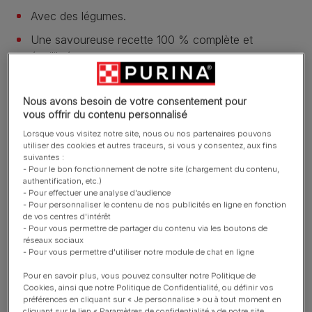
Avec des légumes.
Une savoureuse recette 100 % complète et
équilibrée.
En savoir plus
Nous avons besoin de votre consentement pour
vous offrir du contenu personnalisé
Présentation du produit
Lorsque vous visitez notre site, nous ou nos partenaires pouvons
utiliser des cookies et autres traceurs, si vous y consentez, aux fins
suivantes :
- Pour le bon fonctionnement de notre site (chargement du contenu,
Ingrédients et nutrition
authentification, etc.)
- Pour effectuer une analyse d'audience
- Pour personnaliser le contenu de nos publicités en ligne en fonction
de vos centres d'intérêt
Guide d’alimentation
- Pour vous permettre de partager du contenu via les boutons de
réseaux sociaux
- Pour vous permettre d'utiliser notre module de chat en ligne
Pour en savoir plus, vous pouvez consulter notre Politique de
Reviews
Cookies, ainsi que notre Politique de Confidentialité, ou définir vos
préférences en cliquant sur « Je personnalise » ou à tout moment en
40 reviews
cliquant sur le lien « Paramètres de confidentialité » de notre site