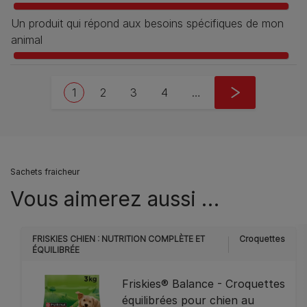
Un produit qui répond aux besoins spécifiques de mon
animal
Pagination
Current page
Page
Page
Page
Next page
1
2
3
4
…
››
Sachets fraicheur
Vous aimerez aussi …
FRISKIES CHIEN : NUTRITION COMPLÈTE ET
Croquettes
ÉQUILIBRÉE
Friskies® Balance - Croquettes
équilibrées pour chien au