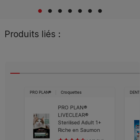
1
2
3
4
5
6
7
Produits liés :
PRO PLAN®
Croquettes
DENT
PRO PLAN®
LIVECLEAR®
Sterilised Adult 1+
Riche en Saumon