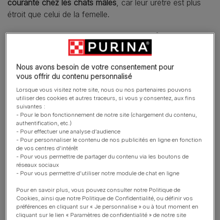
courante chez les chats mâles
, car leur urètre est plus
étroit que celui de la femelle.
Les causes des problèmes
urinaires chez le chat ou
Nous avons besoin de votre consentement pour
syndrome urologique félin
vous offrir du contenu personnalisé
(SUF)
Lorsque vous visitez notre site, nous ou nos partenaires pouvons
utiliser des cookies et autres traceurs, si vous y consentez, aux fins
suivantes :
- Pour le bon fonctionnement de notre site (chargement du contenu,
Les problèmes urinaires ou SUF des voies urinaires
authentification, etc.)
inférieures touchent majoritairement les chats en
- Pour effectuer une analyse d'audience
surpoids et qui manquent d’exercice, mais tout chat qui
- Pour personnaliser le contenu de nos publicités en ligne en fonction
de vos centres d'intérêt
rechigne à uriner fréquemment est susceptible d’être
- Pour vous permettre de partager du contenu via les boutons de
atteint.
réseaux sociaux
- Pour vous permettre d'utiliser notre module de chat en ligne
Pour en savoir plus, vous pouvez consulter notre Politique de
Cookies, ainsi que notre Politique de Confidentialité, ou définir vos
préférences en cliquant sur « Je personnalise » ou à tout moment en
cliquant sur le lien « Paramètres de confidentialité » de notre site