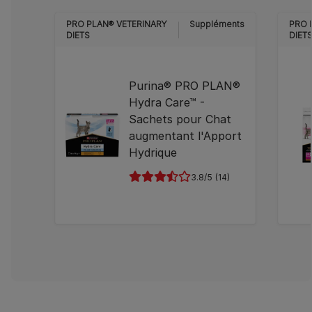
PRO PLAN® VETERINARY
Suppléments
PRO 
DIETS
DIET
Purina® PRO PLAN®
Hydra Care™ -
Sachets pour Chat
augmentant l'Apport
Hydrique
3.8
(14)