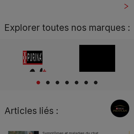
Explorer toutes nos marques :
1
2
3
4
5
6
7
Articles liés :
Symptômes et maladies du chat