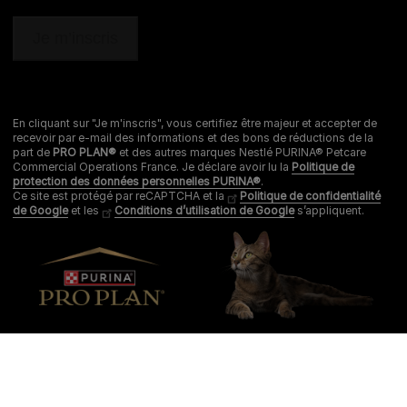
En cliquant sur "Je m'inscris", vous certifiez être majeur et accepter de
recevoir par e-mail des informations et des bons de réductions de la
part de
PRO PLAN®
et des autres marques Nestlé PURINA® Petcare
Commercial Operations France. Je déclare avoir lu la
Politique de
protection des données personnelles PURINA®
.
Ce site est protégé par reCAPTCHA et la
Politique de confidentialité
de Google
et les
Conditions d’utilisation de Google
s’appliquent.