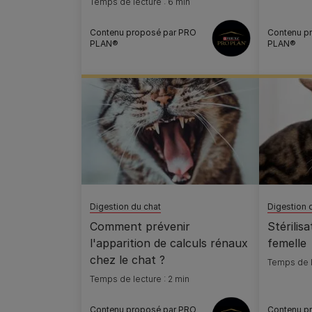
Temps de lecture : 6 min
Contenu proposé par PRO
Contenu p
PLAN®
PLAN®
Digestion du chat
Digestion 
Comment prévenir
Stérilis
l'apparition de calculs rénaux
femelle
chez le chat ?
Temps de l
Temps de lecture : 2 min
Contenu proposé par PRO
Contenu p