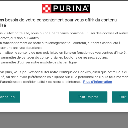
vous posez à propos de nos aliments, de leur
les emballages Purina de la bonne manière.​
chat adulte
PRO PLAN® Veterinary Diets
Purina® One®
Nos efforts en matière
Comment choisir ses
Tous nos conseils d’expe
fabrication et de leur impact environnemental.
d'Agriculture Régénératrice
Santé et bien-être du chat
Purina® One®
Toutes nos marques
récompenses
pour chien
adulte
Nos conseils de tri
Toutes nos marques
Tous nos conseils d’expert
Nos efforts en matière de
s besoin de votre consentement pour vous offrir du contenu
Alimentation pour un chat
En savoir plus
pour chat
développement durable
isé
adulte
couvrez nos articles sur la santé du c
Farmtopia
s visitez notre site, nous ou nos partenaires pouvons utiliser des cookies et autres
entez, aux fins suivantes :
on fonctionnement de notre site (chargement du contenu, authentification, etc.)
t
Gestation et mise-bas de la chatte
Toilettage 
ctuer une analyse d'audience
onnaliser le contenu de nos publicités en ligne en fonction de vos centres d'intérêt
 permettre de partager du contenu via les boutons de réseaux sociaux
ômes et maladies du chat
Pelage, peau et oreilles d
 permettre d'utiliser notre module de chat en ligne
oir plus, vous pouvez consulter notre Politique de Cookies, ainsi que notre Politiq
giène dentaire du chat
Exercices, sport et poids du 
lité, ou définir vos préférences en cliquant sur « Je personnalise » ou à tout momen
« Paramètres de confidentialité » de notre site internet.
Plus d'information
Besoins spécifiques des chats
Parasites du chat
sonnalise
Tout Rejeter
Tout
Tous nos articles sur les chats