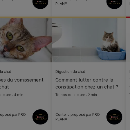
PLAN®
du chat
Digestion du chat
ses du vomissement
Comment lutter contre la
chat
constipation chez un chat ?
ecture : 4 min
Temps de lecture : 2 min
roposé par PRO
Contenu proposé par PRO
PLAN®