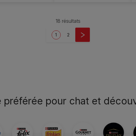
18 résultats
Current page
Page
1
2
 préférée pour chat et décou