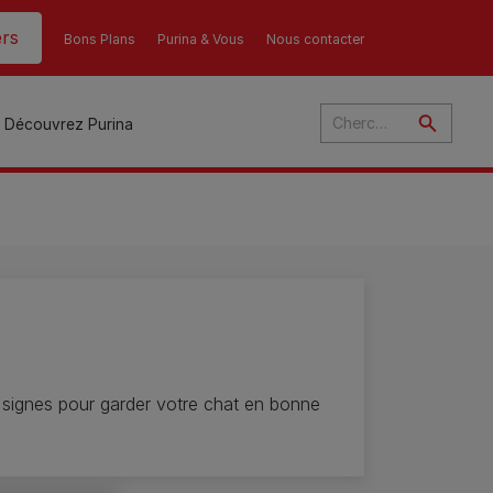
rs
Bons Plans
Purina & Vous
Nous contacter
Découvrez Purina
és
ant
u
ulte
s signes pour garder votre chat en bonne
s
r
son