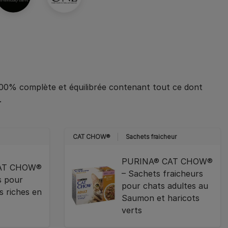
00% complète et équilibrée contenant tout ce dont
.
CAT CHOW®
Sachets fraicheur
PURINA® CAT CHOW®
AT CHOW®
– Sachets fraicheurs
s pour
pour chats adultes au
s riches en
Saumon et haricots
verts