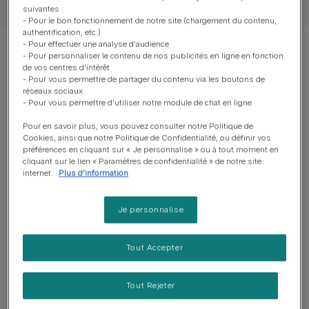
suivantes :
- Pour le bon fonctionnement de notre site (chargement du contenu,
authentification, etc.)
- Pour effectuer une analyse d'audience
Montrer 11 sur 11 articles
- Pour personnaliser le contenu de nos publicités en ligne en fonction
de vos centres d'intérêt
- Pour vous permettre de partager du contenu via les boutons de
Les articles les plus consultés
réseaux sociaux
- Pour vous permettre d'utiliser notre module de chat en ligne
Pour en savoir plus, vous pouvez consulter notre Politique de
Cookies, ainsi que notre Politique de Confidentialité, ou définir vos
Parasites du chat
préférences en cliquant sur « Je personnalise » ou à tout moment en
Puces du chat : Causes,
cliquant sur le lien « Paramètres de confidentialité » de notre site
internet.
Plus d'information
prévention et traitement
Temps de lecture : 8 min
Je personnalise
Contenu proposé par PRO PLAN®
Tout Accepter
Parasites du chat
Tout Rejeter
Spécial été : Les parasites qui
pourront embêter votre chat