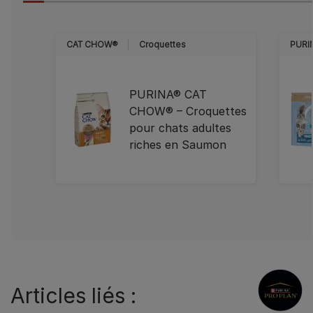
CAT CHOW®
Croquettes
PURI
PURINA® CAT
CHOW® – Croquettes
pour chats adultes
riches en Saumon
Articles liés :