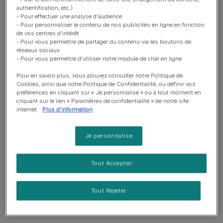
authentification, etc.)
Sur la tête et autour des oreilles
- Pour effectuer une analyse d'audience
- Pour personnaliser le contenu de nos publicités en ligne en fonction
Le long du dos
de vos centres d'intérêt
- Pour vous permettre de partager du contenu via les boutons de
Sur les pattes avant
réseaux sociaux
- Pour vous permettre d'utiliser notre module de chat en ligne
Ou n’importe où ailleurs sur le corps
Pour en savoir plus, vous pouvez consulter notre Politique de
Cookies, ainsi que notre Politique de Confidentialité, ou définir vos
La forme circulaire n’apparaît pas toujours, rendant
préférences en cliquant sur « Je personnalise » ou à tout moment en
cliquant sur le lien « Paramètres de confidentialité » de notre site
parfois la maladie plus difficile à identifier, surtout aux
internet.
Plus d'information
premiers stades.
Chats les plus à risque
Je personnalise
La teigne peut toucher
tous les chats
, mais elle est plus
Tout Accepter
fréquente chez :
Tout Rejeter
Les
chatons
, dont le système immunitaire est encore
immature