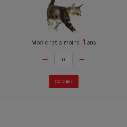
1
Mon chat a
moins
ans
Calculer