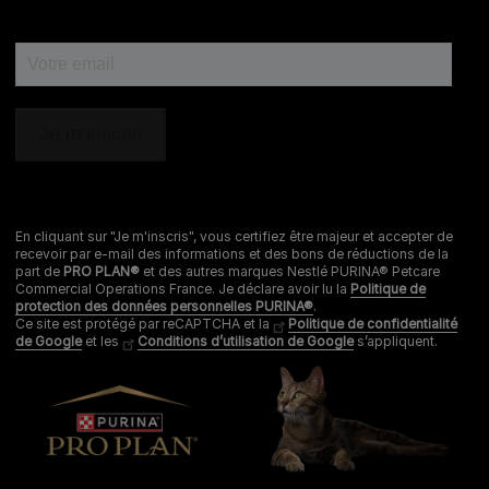
Conseils et articles personnalisés aux besoins de votre
animal​.
Un accès gratuit à nos équipes internes de vétérinaires,
En cliquant sur "Je m'inscris", vous certifiez être majeur et accepter de
comportementalistes et conseillers.
recevoir par e-mail des informations et des bons de réductions de la
part de
PRO PLAN®
et des autres marques Nestlé PURINA® Petcare
Commercial Operations France. Je déclare avoir lu la
Politique de
protection des données personnelles PURINA®
.
Ce site est protégé par reCAPTCHA et la
Politique de confidentialité
Réductions et offres spéciales sur nos marques.
de Google
et les
Conditions d’utilisation de Google
s’appliquent.
Rejoignez notre communauté
Je m’inscris