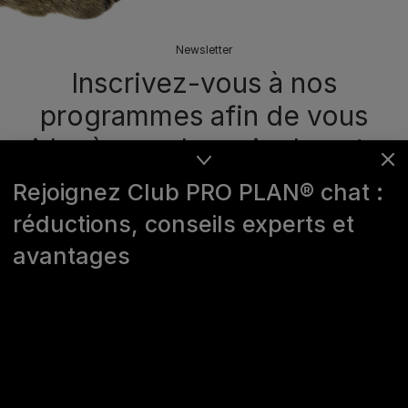
Newsletter
Inscrivez-vous à nos
programmes afin de vous
aider à prendre soin de votre
animal !​
Rejoignez Club PRO PLAN® chat :
réductions, conseils experts et
Chez Purina, nous sommes convaincus que
les Hommes et les animaux de compagnie vivent mieux
avantages
ensemble. Nos programmes vous accompagnent dans
toutes les étapes de la vie de votre animal.​