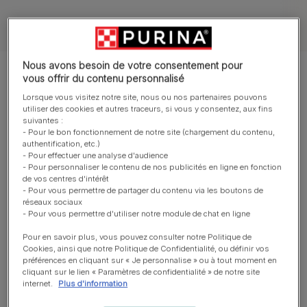
Tous nos articles sur les chats
Nous avons besoin de votre consentement pour
Montrer 12 sur 28 articles
vous offrir du contenu personnalisé
Lorsque vous visitez notre site, nous ou nos partenaires pouvons
utiliser des cookies et autres traceurs, si vous y consentez, aux fins
Les articles les plus consultés
suivantes :
- Pour le bon fonctionnement de notre site (chargement du contenu,
authentification, etc.)
- Pour effectuer une analyse d'audience
Symptômes et maladies du chat
- Pour personnaliser le contenu de nos publicités en ligne en fonction
de vos centres d'intérêt
FIV chez le chat : comprendre le
- Pour vous permettre de partager du contenu via les boutons de
sida du chat, ses symptômes et
réseaux sociaux
- Pour vous permettre d'utiliser notre module de chat en ligne
comment protéger votre
compagnon
Pour en savoir plus, vous pouvez consulter notre Politique de
Temps de lecture : 5 min
Cookies, ainsi que notre Politique de Confidentialité, ou définir vos
préférences en cliquant sur « Je personnalise » ou à tout moment en
Symptômes et maladies du chat
cliquant sur le lien « Paramètres de confidentialité » de notre site
internet.
Plus d'information
Problèmes rénaux chez le chat :
causes et traitements