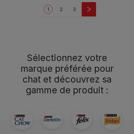
Pagination
Current page
Page
Page
1
2
3
Sélectionnez votre
marque préférée pour
chat et découvrez sa
gamme de produit :