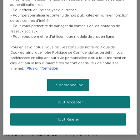
authentification, etc.)
- Pour effectuer une analyse d'audience
- Pour personnaliser le contenu de nos publicités en ligne en fonction
de vos centres d'intérêt
- Pour vous permettre de partager du contenu via les boutons de
réseaux sociaux
- Pour vous permettre d'utiliser notre module de chat en ligne
Pour en savoir plus, vous pouvez consulter notre Politique de
Cookies, ainsi que notre Politique de Confidentialité, ou définir vos
préférences en cliquant sur « Je personnalise » ou à tout moment en
cliquant sur le lien « Paramètres de confidentialité » de notre site
internet.
Plus d'information
Je personnalise
Les sutures sont généralement enlevées après environ
10 jours, bien que cela varie selon le type d'opération et
Tout Accepter
l'endroit où elles ont été placées. Les sutures internes
sont cachées sous la peau et se dissolvent
naturellement, mais votre vétérinaire pourra vous
Tout Rejeter
demander de prendre un rendez-vous de suivi pour
vérifier que la cicatrisation se passe bien.