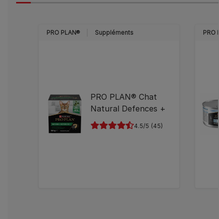
PRO PLAN®
Suppléments
PRO 
PRO PLAN® Chat
Natural Defences +
4.5
(45)